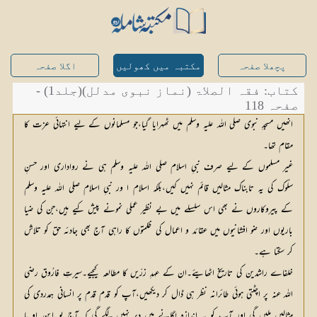
پچھلا صفحہ
مکتبہ میں کھولیں
اگلا صفحہ
کتاب: فقہ الصلاۃ (نماز نبوی مدلل)(جلد1) -
صفحہ 118
انھیں مسجدِ نبوی صلی اللہ علیہ وسلم میں ٹھہرایا گیا،جو مسلمانوں کے لیے انتہائی عزت کا
مقام تھا۔
غیر مسلموں کے لیے صرف نبیِ اسلام صلی اللہ علیہ وسلم ہی نے رواداری اور حسنِ
سلُوک کی یہ تابناک مثالیں قائم نہیں کیں،بلکہ اسلام ا ور نبیِ اسلام صلی اللہ علیہ وسلم
کے پیروکاروں نے بھی اس سلسلے میں بے نظیر عملی نمونے پیش کیے ہیں،جن کی ضیا
باریوں اور ضو افشانیوں میں عقائد و اعمال کی ظلمتوں کا راہی آج بھی جادئہ حق کو تلاش
کر سکتا ہے۔
خلفاے راشدین کی تاریخ اٹھایئے۔ان کے عہدِ زرّیں کا مطالعہ کیجیے۔سیرتِ فارُوق رضی
اللہ عنہ پر اچٹتی ہوئی طائرانہ نظر ہی ڈال کر دیکھیں،آپ کو قدم قدم پر انسانی ہمدردی کی
مثالیں ملیں گی اور آپ کو یہ اندازہ لگانے میں دیر نہیں لگے گی کہ آج یو۔این۔او یا