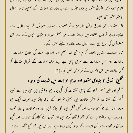
اقوامِ متحدہ،جس انسانی منشور پر بڑی نازاں ہے،یہ ہمارے اسلاف کے حسین نامۂ اعمال
کاعُشرِ عشیر بھی نہیں۔
6۔ حضرت عمر فاروق رضی اللہ عنہ نے ضعیف و معذور مسلمانوں کو بیت المال سے
وظیفے دیے تو اپنی مملکت میں رہنے والے غیر مسلم معذور و محتاج ذمیوں کے لیے بھی
مسلمانوں کی طرح ہی بیت المال سے باقاعدہ وظیفے مقرر کیے۔
7۔ خلفاے راشدین،صحابہ کرام رضی اللہ عنہم اور اسلافِ امت کی تاریخ مواسات و
مدارات اور حسنِ معاملات سے بھری پڑی ہے،البتہ ترکِ موالات کے قرآنی ضابطے کو
کسی حالت میں بھی انھوں نے فراموش نہیں کیا۔
[1]
تخلیقِ انسانی کا بنیادی مقصد اور عدمِ موالات میں شدت کی وجہ:
مسلم اور غیر مسلم افراد کے باہمی تعلّقات کی کُل چار ہی نوعیتیں ہیں جن میں سے تین
قسم کے تعلقات تو بعض حالات میں بعض شرائط کے ساتھ جائز ہیں۔صرف ایک ہی
درجہ ایسا ہے جو کسی حالت اور کسی شکل میں بھی جائز نہیں اور وہ موالات یا دِلی محبت
کا درجہ ہے۔دیکھنا یہ ہے کہ آخر قرآنِ کریم میں اللہ تعالیٰ نے کفّار کی موالات اور قلبی
دوستی و محبت سے اتنی شدّت کے ساتھ کیوں روکا ہے اور اس میں آخر کیا حکمت ہے؟