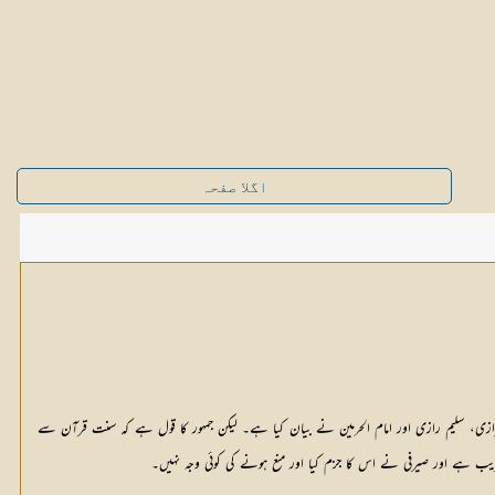
اگلا صفحہ
 " بھی ہے، چنانچہ قاضی ابو الطیب، طبری، شیخ ابو اسحاق شیرازی، سلیم رازی اور امام الحرمین نے بیان کیا ہے۔ لیکن جمہور کا قول ہے کہ سنت قرآن سے 
قریب ہے اور صیرفی نے اس کا جزم کیا اور منع ہونے کی کوئی وجہ نہیں۔