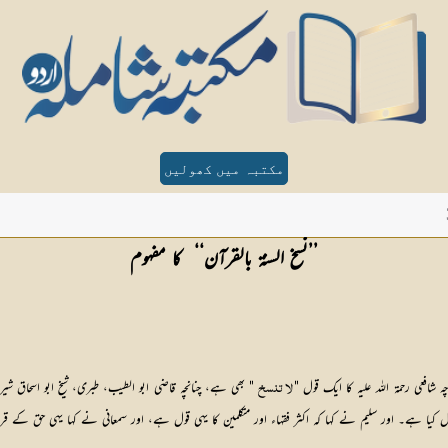
مکتبہ میں کھولیں
’’نسخ السنۃ بالقرآن‘‘  کا مفہوم
چہ شافعی رحمۃ اللہ علیہ کا ایک قول "
 لا تنسخ
 کیا ہے۔ اور سلیم نے کہا کہ اکثر فقہاء اور متکلمین کا یہی قول ہے، اور سمعانی نے کہا یہی حق کے 