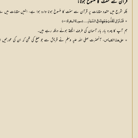
قرآن سے سنت کا منسوخ ہونا:
بلکہ شرع میں متعدد مقامات پر قرآن سے سنت کا منسوخ ہونا وارد ہوا ہے، انہیں مقامات میں س
٭
قَدْ نَرَىٰ تَقَلُّبَ وَجْهِكَ فِي السَّمَاءِ ۔۔۔ (سورة البقرة: 144)
ہم آپ کا چہرہ بار بار آسمان کی طرف اٹھتے ہوئے دیکھ رہے ہیں۔
٭
، آنحضرت صلی اللہ علیہ وسلم نے قریش سے جو صلح کی تھی کہ ان کی عورتیں ا
علي هذا القياس