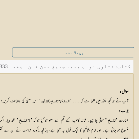
پچھلا صفحہ
کتاب: فتاوی نواب محمد صدیق حسن خان - صفحہ 333
سوال:
آپ نے جو کچھ منتقد میں لکھا ہے کہ ۔۔۔ "
 " اس معنی کی وضاحت کریں؟
 السنة لا تنسخ بالقرآن
جواب:
عبارت "
 " ہونی چاہیے۔ شائد کاتب کے قلم سے سہو ہو گیا ہو کہ "
 " لکھ دیا۔ اگر
 تنسخ
 لا تنسخ
منسوخ ہو جاتی ہے۔ اور امام شافعی کا ایک قول یہ بھی ہے، چنانچہ مذکورہ جماعت نے ان سے نقل