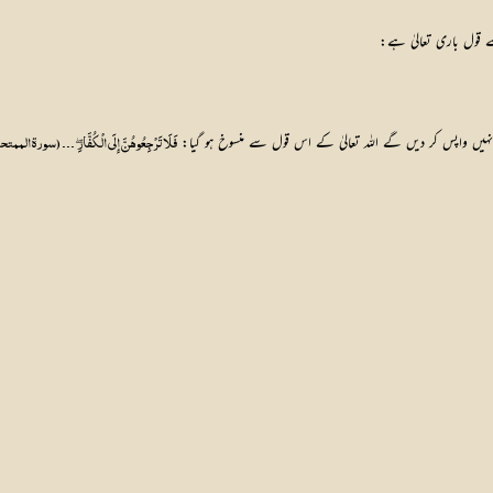
ے قول باری تعالیٰ ہے:
نہیں واپس کر دیں گے اللہ تعالیٰ کے اس قول سے منسوخ ہو گیا: 
فَلَا تَرْجِعُوهُنَّ إِلَى الْكُفَّارِ ۖ ۔۔۔ (سورة الممتحنة