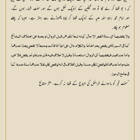
کہ: جو قضا کر لے گا تو وہ شیخین کے نزدیک نفل ہوں گے اور سنت شمار ہوں گے،
اور امام محمد رحمۃ اللہ علیہ کے نزدیک قضا کر لینا چھوڑنے سے بہتر ہے، جیسا کہ پہلے
معلوم ہو چکا۔
ولا يقضيهما اي سنة الفجر الا حال كونه تبعا للفرض قبل الزوال او بعده علي اختلاف المشائخ،
كما في السمرتاشي، يقضي بعد اجماعا، والكلام دال علي انها اذا فاتت وحدها لا تقضي وهذا عندهما،
واما عند محمد فيقضيهما الي الزوال استحسانا، وقيل لا خلاف فيه فان عنده لو لم يقض فلا شيء
عليه واما عندهما فلوقضيٰ لكان حسنا، وقيل الخلاف في انه لوقضي كان نفلا عندهما سنة عنده. كما
في جامع الرموز.
’’سنت فجر کو ماسوائے فرائض کی اتباع کے قضا نہ کرے، مگر مشائخ