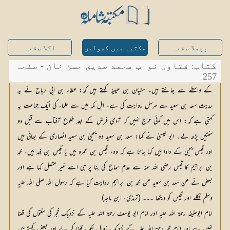
پچھلا صفحہ
مکتبہ میں کھولیں
اگلا صفحہ
کتاب: فتاوی نواب محمد صدیق حسن خان - صفحہ
257
کے واسطے سے جانتے ہیں۔ سفیان بن عیینہ کہتے ہیں کہ: عطاء بن ابی رباح نے یہ
حدیث سعد بن سعید سے مرسل روایت کی ہے، اہل مکہ میں سے علماء کی ایک جماعت یہ
کہتی ہے کہ: اس میں کوئی حرج نہیں کہ آدمی فرض کے بعد طلوع آفتاب سے قبل دو
سنتیں پڑھ لے۔ ابو عیسیٰ نے کہا: سعد بن سعید وہ یحییٰ بن سعید انصاری کے بھائی ہیں
اور قیس یحییٰ کے دادا ہیں کہا جاتا ہے کہ وہ، قیس بن عمرو ہیں یا قیس بن فہد ہیں، محمد
بن ابراہیم کا قیس رضی اللہ عنہ سے عدم سماع کی بنا پر ہی اسے غیر متصل کہا ہے اور
بعض نے عن سعد بن سعید عن محمد بن ابراہیم روایت کیا ہے کہ رسول اللہ صلی اللہ علیہ
وسلم نکلے اور قیس کو دیکھا ۔۔۔ (ترمذی، ابن ماجہ)
امام ابوحنیفہ رحمۃ اللہ علیہ اور امام ابو یوسف رحمۃ اللہ علیہ کے نزدیک فجر کی سنتوں کی قضا
نہیں ہے اور امام محمد رحمۃ اللہ علیہ کے نزدیک زوال تک قضا کر لے اور بعض کہتے ہیں