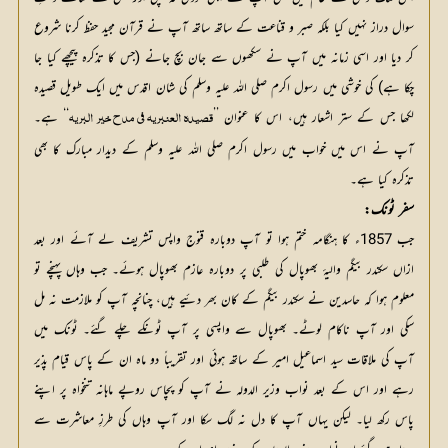
سوال دراز نہیں کیا بلکہ صبر و قناعت کے ساتھ ساتھ آپ نے قرآن مجید حفظ کرنا شروع
کر دیا اور اسی زمانہ میں آپ نے سکھوں سے جان بچ جانے (جس کا تذکرہ پیچھے کیا جا
چکا ہے) کی خوشی میں رسول اکرم صلی اللہ علیہ وسلم کی شان اقدس میں ایک طویل قصیدہ
لکھا جس کے ستر اشعار ہیں، اس کا عنوان ’’
‘‘ ہے۔ 
قصيده العنبريه في مدح خير البريه
آپ نے اس میں خواب میں رسول اکرم صلی اللہ علیہ وسلم کے دیدار مبارک کا بھی 
تذکرہ کیا ہے۔
سفر ٹونک:
جب 1857ء کا ہنگامہ ختم ہوا تو آپ دوبارہ قنوج واپس تشریف لے آئے اور بعد
ازاں سکندر بیگم والیۂ بھوپال کی طلبی پر دوبارہ عازم بھوپال ہوئے۔ جب وہاں پہنچے تو
معلوم ہوا کہ حاسدین نے سکندر بیگم کے کان بھر دئیے ہیں، چنانچہ آپ کو ملازمت نہ مل
سکی اور آپ ناکام لوٹے۔ بھوپال سے واپسی پر آپ ٹونکے چلے گئے۔ ٹونک میں
آپ کی ملاقات سید اسماعیل امیر کے ساتھ ہوئی اور تقریباً دو ماہ ان کے پاس قیام پذیر
رہے اور اس کے بعد نواب وزیر الدولہ نے آپ کو پچاس روپے ماہانہ تنخواہ پر اپنے
پاس رکھ لیا۔ لیکن یہاں آپ کا دل نہ لگ سکا اور آپ وہاں کی طرزِ معاشرت سے