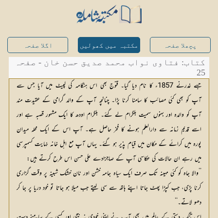
پچھلا صفحہ
مکتبہ میں کھولیں
اگلا صفحہ
کتاب: فتاوی نواب محمد صدیق حسن خان - صفحہ
25
جسے غدرنے 1857ء کا نام دیا گیا۔ قنوج بھی اس ہنگامہ کی لپیٹ میں آیا جس سے
آپ کو بھی کئی مصائب کا سامنا کرنا پڑا۔ چنانچہ آپ کے والد گرامی کے عقیدت مند
آپ کو والدہ اور بہنوں سمیت بلگرام لے گئے۔ بلگرام اودھ کا ایک مشہور قصبہ ہے اور
اسے قدیم زمانہ سے دارالعلم ہونے کا فخر حاصل ہے۔ آپ اس کے ایک محلہ میدان
پورہ میں کرائے کے مکان میں قیام پذیر ہو گئے۔ یہاں آپ مع اہل خانہ نہایت کسمپرسی
میں رہے ان حالات کی عکاسی آپ کے صاجزادے علی حسن اس طرح کرتے ہیں:
’’والا جاہ کو کئی مہینہ تک صرف ایک سیاہ جامہ خشن اور نان خشک شبینہ پر وقت گزاری
کرنا پڑی، جب کپڑا پھٹ جاتا اپنے ہاتھ سے سی لیتے جب میلا ہو جاتا تو خود دریا پر جا کر
دھو لاتے۔‘‘
اس تنگ دستی کے عالم میں بھی آپ نے اپنی خودی نہ بیچی اور کسی کے سامنے دستِ