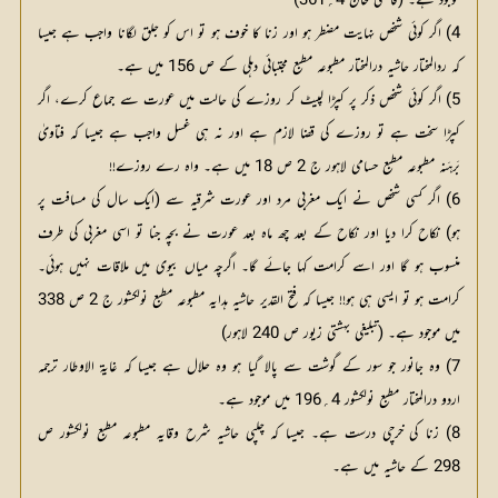
موجود ہے۔ (قاضی خان 4
؍
361)
4) اگر کوئی شخص نہایت مضطر ہو اور زنا کا خوف ہو تو اس کو جلق لگانا واجب ہے جیسا
کہ ردالمختار حاشیہ درالمختار مطبوعہ مطبع مجتبائی دہلی کے ص 156 میں ہے۔
5) اگر کوئی شخص ذکر پر کپڑا لپیٹ کر روزے کی حالت میں عورت سے جماع کرے، اگر
کپڑا سخت ہے تو روزے کی قضا لازم ہے اور نہ ہی غسل واجب ہے جیسا کہ فتاویٰ
بَرہَنہ مطبوعہ مطبع حسامی لاہور ج 2 ص 18 میں ہے۔ واہ رے روزے!!
6) اگر کسی شخص نے ایک مغربی مرد اور عورت شرقیہ سے (ایک سال کی مسافت پر
ہو) نکاح کرا دیا اور نکاح کے بعد چھ ماہ بعد عورت نے بچہ جنا تو اسی مغربی کی طرف
منسوب ہو گا اور اسے کرامت کہا جائے گا۔ اگرچہ میاں بیوی میں ملاقات نہیں ہوئی۔
کرامت ہو تو ایسی ہی ہو!! جیسا کہ فتح القدیر حاشیہ ہدایہ مطبوعہ مطبع نولکشور ج 2 ص 338
میں موجود ہے۔ (تبلیغی بہشتی زیور ص 240 لاہور)
7) وہ جانور جو سور کے گوشت سے پالا گیا ہو وہ حلال ہے جیسا کہ غایۃ الاوطار ترجمہ
اردو درالمختار مطبع نولکشور 4
؍
196 میں موجود ہے۔
8) زنا کی خرچی درست ہے۔ جیسا کہ چلپی حاشیہ شرح وقایہ مطبوعہ مطبع نولکشور ص
298 کے حاشیہ میں ہے۔