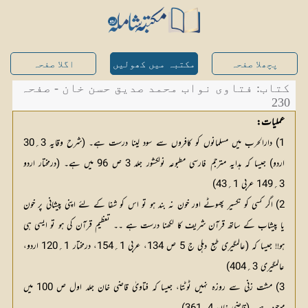
پچھلا صفحہ
مکتبہ میں کھولیں
اگلا صفحہ
کتاب: فتاوی نواب محمد صدیق حسن خان - صفحہ
230
عملیات:
1) دارالحرب میں مسلمانوں کو کافروں سے سود لینا درست ہے۔ (شرح وقایہ 3
؍
30 
اردو) جیسا کہ ہدایہ مترجم فارسی مطبوعہ نولکشور جلد 3 ص 96 میں ہے۔ (درمختار اردو 
3
؍
149 عربی 1
؍
43)
2) اگر کسی کو نکسیر پھوٹے اور خون نہ بند ہو تو اس کو شفا کے لئے اپنی پیشانی پر خون
یا پیشاب کے ساتھ قرآن شریف کا لکھنا درست ہے ۔۔ تعظیم قرآن کی ہو تو ایسی ہی
ہو!! جیسا کہ (عالمگیری طبع دہلی ج 5 ص 134، عربی 1
؍
154، درمختار 1
؍
120 اردو، 
عالمگیری 3
؍
404)
3) مشت زنی سے روزہ نہیں ٹوٹتا، جیسا کہ فتاویٰ قاضی خان جلد اول ص 100 میں