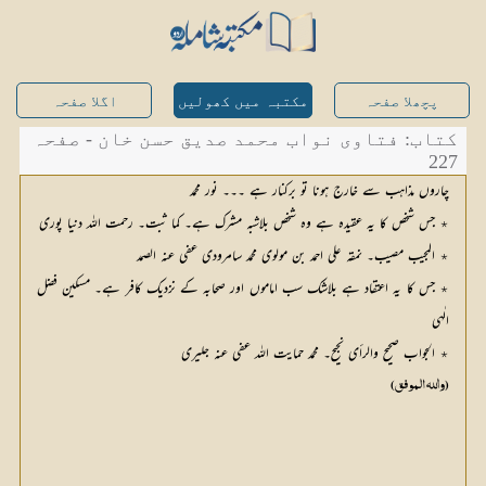
پچھلا صفحہ
مکتبہ میں کھولیں
اگلا صفحہ
کتاب: فتاوی نواب محمد صدیق حسن خان - صفحہ
227
چاروں مذاہب سے خارج ہونا تو برکنار ہے ۔۔۔ نور محمد
٭ جس شخص کا یہ عقیدہ ہے وہ شخص بلاشبہ مشرک ہے۔ کما ثبت۔ رحمت اللہ دنیا پوری
٭ المجیب مصیب۔ نمقہ علی احمد بن مولوی محمد سامرودی عفی عنہ الصمد
٭ جس کا یہ اعتقاد ہے بلاشک سب اماموں اور صحابہ کے نزدیک کافر ہے۔ مسکین فضل
الٰہی
٭ الجواب صحیح والرأی نجیح۔ محمد حمایت اللہ عفی عنہ جلیری
(والله الموفق)