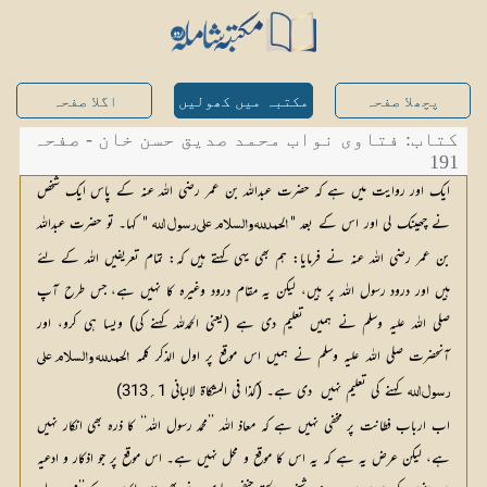
پچھلا صفحہ
مکتبہ میں کھولیں
اگلا صفحہ
کتاب: فتاوی نواب محمد صدیق حسن خان - صفحہ
191
ایک اور روایت میں ہے کہ حضرت عبداللہ بن عمر رضی اللہ عنہ کے پاس ایک شخص
نے چھینک لی اور اس کے بعد "
 " کہا۔ تو حضرت عبداللہ 
 الحمدلله والسلام علي رسول الله
بن عمر رضی اللہ عنہ نے فرمایا: ہم بھی یہی کہتے ہیں کہ: تمام تعریفیں اللہ کے لئے 
ہیں اور درود رسول اللہ پر ہیں، لیکن یہ مقام درود وغیرہ کا نہیں ہے، جس طرح آپ 
صلی اللہ علیہ وسلم نے ہمیں تعلیم دی ہے (یعنی الحمدللہ کہنے کی) ویسا ہی کرو، اور 
آنحضرت صلی اللہ علیہ وسلم نے ہمیں اس موقع پر اول الذکر کلمہ 
الحمدلله والسلام علي 
 کہنے کی تعلیم نہیں  دی ہے۔ (کذا فی المشکاۃ لالبانی 1
؍
313)
رسول الله 
اب ارباب فطانت پر مخفی نہیں ہے کہ معاذ اللہ ’’محمد رسول اللہ‘‘ کا ذرہ بھی انکار نہیں
ہے، لیکن عرض یہ ہے کہ یہ اس کا موقع و محل نہیں ہے۔ اس موقع پر جو اذکار و ادعیہ