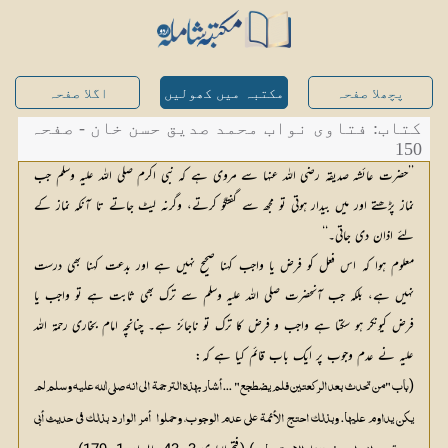
پچھلا صفحہ
مکتبہ میں کھولیں
اگلا صفحہ
کتاب: فتاوی نواب محمد صدیق حسن خان - صفحہ
150
’’حضرت عائشہ صدیقہ رضی اللہ عنہا سے مروی ہے کہ نبی اکرم صلی اللہ علیہ وسلم جب
نماز پڑھتے اور میں بیدار ہوتی تو مجھ سے گفتگو کرتے، وگرنہ لیٹ جاتے تا آنکہ نماز کے
لئے اذان دی جاتی۔‘‘
معلوم ہوا کہ اس فعل کو فرض یا واجب کہنا صحیح نہیں ہے اور بدعت کہنا بھی درست
نہیں ہے، بلکہ جب آنحضرت صلی اللہ علیہ وسلم سے ترک بھی ثابت ہے تو واجب یا
فرض کیونکر ہو سکتا ہے واجب و فرض کا ترک تو ناجائز ہے۔ چنانچہ امام بخاری رحمۃ اللہ
علیہ نے عدم وجوب پر ایک باب قائم کیا ہے کہ:
(
باب "من تحدث بعد الركعتين فلم يضطجع" ... أشار بهذه الترجمة الى انه صلى الله عليه وسلم لم 
يكن يداوم عليها. وبذلك احتج الأئمة على عدم الوجوب، وحملوا  أمر الوارد بذلك في حديث أبي 