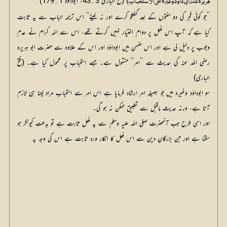
) (فتح الباری 3
؍
43، ابوداود 1
؍
179)
هريرة عند ابى داود وغيره على الاستحباب
’’جو کوئی فجر کی دو سنتوں کے بعد گفتگو کرے اور نہ لیٹے‘‘ اس ترجمہ الباب سے یہ ثابت
کیا ہے کہ آپ اس فعل پر دوام اختیار نہیں کرتے تھے، اس سے ائمہ کرام نے عدم
وجوب پر دلیل لی ہے اور اس ضمن میں ابوداؤد اور اس کے علاوہ سے حضرت ابو ہریرہ
رضی اللہ عنہ کی حدیث سے ’’امر‘‘ منقول ہے۔ جسے استحباب پر محمول کیا ہے۔ (فتح
الباری)
سو ابوداؤد وغیرہ میں جو بصیغہ امر ارشاد فرمایا ہے اس امر سے استحباب مراد لینا ہی لازم
آتا ہے، ورنہ حدیث ماقبل سے تطبیق ممکن نہ ہو گی۔
اور اسی طرح جب آنحضرت صلی اللہ علیہ وسلم سے یہ فعل ثابت ہے تو بدعت کیونکر ہو
سکتا ہے اور جن بزرگانِ دین سے اس فعل کا انکار ورد ثابت ہے اس کی وجہ یہ