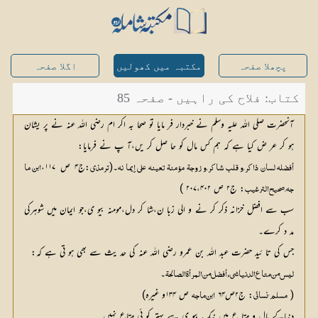
پچھلا صفحہ
مکتبہ میں کھولیں
اگلا صفحہ
کتاب: فلاح کی راہیں - صفحہ 85
آنحضرت صلی اللہ علیہ وسلم نے خبردار فر مایا تو صحا بہ اکر ام رضی اللہ عنہ نے پر یشان
ہو کر عر ض کیا ہے کہ ہم کس مال کو حا صل کر یں،آ پ نے فرمایا:
۔(
:ج۴ ص ۱۱۷،
أفضلہ لسان ذاکر،و قلب شاکر،و زوجۃ مؤمنۃ تعینہ علی اِیما نہ
ترمذی
: ج۲ ص ۲۰۷،۴۰۲ )
جہ،صحیح التر غیب
سب سے افضل خزانہ ذکر کر نے و الی زبا ن،شا کر دل،مومنہ بیو ی،جو ایمان میں شوہرکی
مد د کرے۔
جس کی تا ئید حضرت عبد اللہ بن عمرو رضی اللہ عنہ کی حد یث سے بھی ہو تی ہے کہ:
۔
لیس من متا ع الد نیا شی ء أفضل من المرأۃ الصا لحۃ
(
: ج۲ص۶۴ 
 ص ۱۳۴و غیرہ)
مسلم’ نسا ئی
ابن ما جہ
دنیاکے مال و متا ع میں نیک بیو ی سے بہتر کو ئی متاع نہیں۔