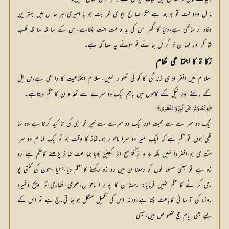
ما ل ودو لت تو بو جھ ہے مگر صا لح بیو ی غر بت ہو یا امیری،ہر حا ل میں بہتر ین
وفاد ار ساتھی ہے،دنیا کا گھر اس کی بد و لت جنت بنتاہے،اس کے سا تھ سا تھ قلب
شا کر اور لسا ن ذا کر مل جا ئے تو سونے پہ سہا گہ ہے۔
زکا ۃ کا اجتما عی نظام
اسلا م میں انفر اد ی زند گی کا کو ئی تصو ر نہیں،اسلا م اجتماعیت کا دا عی ہے،مل جل
کے رہنے اور نیکی کے کاموں میں باہم ایک دو سرے سے تعا و ن کا حکم دیتاہے۔
﴿ وَ تَعَاوَنُوْا عَلَی الْبِرِّ وَ التَّقْوٰ ی ﴾
ایک دو سر ے سے محبت اور ایک دو سرے سے خیر خو اہی کی تا کید کرتا ہے،دو سا
تھی ہوں تو حکم ہے کہ ایک امیر دو سرا مامو ر ہو۔نماز کا وقت ہو تو ایک اما م دو سرا
مقتد ی ہو،انفراداً نہیں بلکہ ﴿ وَ ارْکَعُوْا َمعَ الرَّ اکِعِیْنَ ﴾با جما عت نما ز پڑھنے کاحکم ہے،رو
زہ ہے تو سبھی مسلما نوں کو رمضا ن میں رو زہ رکھنے کا حکم دیا،۲۹یا ۳۰دن کی گنتی پو
ری کر نے کا حکم نہیں فرمایا: رمضا ن کا پو ر ا ماحو ل،سحری،افطاری،ترا ویح وغیرہ
روزہ کی آ سا نی کاباعث بنتا ہے،ورنہ اس کی تکمیل مشکل ہو جا تی۔حج ہے تو اس کے
لیے بھی ایام حج مخصو ص ہیں،سبھی