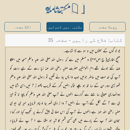
پچھلا صفحہ
مکتبہ میں کھولیں
اگلا صفحہ
کتاب: فلاح کی راہیں - صفحہ 35
جو لو گوں کے سینوں میں و سو سے ڈا لتاہے۔
صحیح بخاری( ج۱ص۴۶۴) و مسلم میں ہے کہ رسول اللہ صلی اللہ علیہ وسلم مسجد میں اعتکا
ف کئے ہوئے تھے،ام المومنین حضرت صفیہ رضی اللہ عنہ زیا رت کے لیے رات کو
آپ کی خد مت میں حاضر ہوئیں جب وا پس جا نے لگیں تو رسول اللہ صلی اللہ علیہ وسلم
تھو ڑی دور ان کے سا تھ ہو چلے تاکہ انہیں گھر کے قریب چھو ڑ آ ئیں،اسی اثنا میں
دوانصاری صحابی سا منے سے گزرے انہوں نے آپ صلی اللہ علیہ وسلم کو پہچا نا تو تیز
ی سے آ گے نکل گئے،آپ نے انہیں آ وا ز دی ٹھہر جا ؤ،پھر فرمایایہ میر ی بیو ی
صفیہ رضی اللہ عنہ ہے،انہوں نے آپ کی اس صفا ئی پیش کرنے پر تعجب کیا اور کہا:
سبحان اللہ آ پ کے بارے میں بھی کسی قسم کا شبہ ہو سکتا ہے ؟ آ پ نے فرمایا:
بیشک شیطا ن انسان کے رگ و ریشہ میں خو ن کی طر ح گردش کرتا ہے اور مجھے خوف