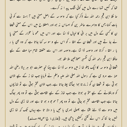
تھا کہ کہیں تمہا رے دل میں کوئی شک پید ا نہ کرے۔
حا فظ ابن قیم رحمہ اللہ نے ذکر کیا ہے کہ وسو سہ کے اصل معنی ہیں آ ہستہ سے کو ئی
بات کہنا،جس کا دوسرے حاضر ین کو احساس نہ ہو،اور اصطلا ح میں اس کے معنی شیطا
ن کا کسی کے دل میں بر ائی کا خیال ڈا لنا ہے اور اس میں عمو ما ً تکرار کے معنی پا
ئے جا تے ہیں اور شیطا ن کے القا ء کو اس لیے و سو سہ کہا جاتا ہے کہ وہ بھی با ر
با ر القا ء کرتا اور وسوسہ ڈا لتا ہے۔وسوسہ اور اس سے متعلقہ تمام مبا حث کے لیے
حافظ ابن قیم رحمہ اللہ کی تفسیر معوذتین ملا حظہ ہو۔
شیطا نی وسو سہ کا ایک پہلو نما ز میں وسو سہ ڈا لنا ہے،چنا نچہ حضرت ابو ہر یرۃ رضی اللہ
عنہ سے مرو ی ہے کہ رسول اللہ صلی اللہ علیہ وسلم نے فرمایا جب نما ز کے لیے اذان
ہو تی ہے تو شیطا ن گو ز مارتا ہوا بھاگتا چلا جاتا ہے۔جب اذان ختم ہوتی ہے تو نمازیوں
کو ورغلانے کے لیے متو جہ ہوتا ہے،جب نماز کے لیے اقامت ہوتی ہے تو وہ پھر بھاگ
جاتا ہے،جب اقامت ختم ہو جاتی ہے تو وہ پھر آ مو جو د ہو تا ہے اور نما زی کے دل
میں وسو سے ڈا لنے لگتا ہے بھولی بسری با تیں یا د دلا تا ہے،یہاں تک کہ نما زی
نہیں جا نتا کہ اس نے کتنی رکعتیں پڑھی ہیں۔ (
: ج۱ص۸۵،
)
بخاری
مسلم