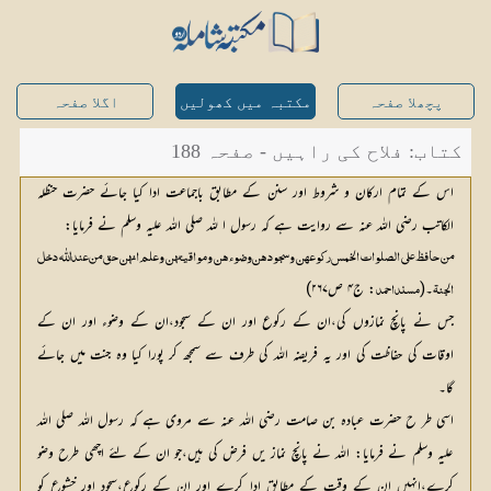
پچھلا صفحہ
مکتبہ میں کھولیں
اگلا صفحہ
کتاب: فلاح کی راہیں - صفحہ 188
اس کے تمام ارکان و شروط اور سنن کے مطابق باجماعت ادا کیا جائے حضرت حنظلہ
الکاتب رضی اللہ عنہ سے روایت ہے کہ رسول ا للہ صلی اللہ علیہ وسلم نے فرمایا:
من حافظ علی الصلوات الخمس رکوعھن وسجود ہن وضوء ھن ومواقیتھن وعلم انھن حق من عنداللّٰہ دخل
۔(
: ج۴ ص۲۶۷)
الجنۃ
مسند احمد
جس نے پانچ نمازوں کی،ان کے رکوع اور ان کے سجود،ان کے وضوء اور ان کے
اوقات کی حفاظت کی اور یہ فریضہ اللہ کی طرف سے سمجھ کر پورا کیا وہ جنت میں جائے
گا۔
اسی طر ح حضرت عبادہ بن صامت رضی اللہ عنہ سے مروی ہے کہ رسول اللہ صلی اللہ
علیہ وسلم نے فرمایا: اللہ نے پانچ نماز یں فرض کی ہیں،جو ان کے لئے اچھی طرح وضو
کرے،انہیں ان کے وقت کے مطابق ادا کرے اور ان کے رکوع،سجود اور خشوع کو