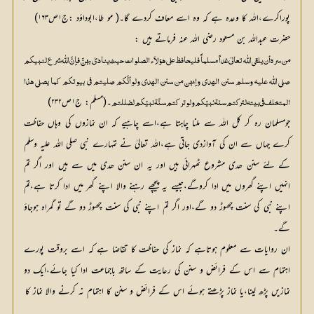
پوراکرے،اللہ کا وعدہ ہے کہ وہ اسے معاف کردے گا۔( مو طا،ابوداؤد :ج۱ص۱۶۳)
حضرت عبداللہ بن مسعود رضی اللہ عنہ فرماتے ہیں :
۔(مسلم: ج۱ص۲۳۲)
المتخلف فی بیتہ لترکتم سنۃ نبیّکم ولو ترکتم سنّۃ نبیّکم لضللتم
جومسلمان رہ کر کل اللہ سے ملنا چاہتا ہے،اسے چاہیے کہ ان نمازوں کی وہاں حفاظت
کرے جہاں سے ان کی آوازدی جاتی ہے،اللہ تعالیٰ نے تمہارے نبی صلی اللہ علیہ وسلم
کے لئے سنن ھدی مشروع ٹھہرائی ہیں اور یہ ان سنن ھدی میں سے ہیں اور اگر تم
انہیں اپنے گھروں میں ادا کروگے،جیسے یہ پیچھے رہنے والا اپنے گھر میں ادا کرتا ہے،تم
اپنے نبی کی سنت چھوڑ دو گے،اور اگر تم اپنے نبی کی سنت چھوڑ دو گے تو گمراہ ہوجاؤ
گے۔
ان روایات سے معلوم ہوتاہے کہ نماز کی حفاظت کا تقاضا ہے کہ اسے بروقت پورے
اہتمام سے اس کے فرائض و سنن کی رعایت کے ساتھ باجماعت ادا کیا جائے،ایک دو
نمازیں پڑھ لینا،یا نماز پڑھتے ہوئے اس کے فرائض و سنن کا اہتمام نہ کرنے والا نماز کا