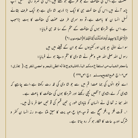
عصمت ہے،اس کی حفاظت کے جو طر یقے ہو سکتے ہیں،اس کی ضرو ری تفصیل آپ
پڑھ آئے ہیں،اس کی حفا ظت ہی کا ایک بڑا ذریعہ شا دی ہے،جو ایک طرف بقائے
نسل انسا ن کا باعث ہے،تو دو سری طر ف عفت کی حفاظت کا بہت بڑاسبب
ہے،اس لیے شرمگا ہوں کی حفاظت کے حکم کے سا تھ ہی فرمایا:
:۶)
(
﴿ اِلَّا عَلٰیٓ اَزْوَاجِھِمْ أَوْ مَا مَلَکَتْ أَیْمَانُھُمْ﴾
المؤمنون
سو ائے اپنی بیو یوں اور کنیزوں کے جو ان کے قبضے میں ہیں
رسو ل اللہ صلی اللہ علیہ وسلم نے شا دی کا حکم دیتے ہو ئے فرمایا:
۔( 
: 
یا معشرالشباب من استطاع منکم الباء ۃ فلیتزوج فا نّہ اغضّ للبصر و احصن للفر ج
بخاری
ص۱۰۶ج ۹
 :ج۱ص۴۴۹ )
مع الفتح و مسلم
اے نوجو انوں کی جما عت! تم میں سے جو شا دی کی قد رت رکھتا ہے،اسے چاہیے کہ
شادی کر لے،شادی آنکھیں نیچی رکھنے اور شرمگا ہوں کی حفاظت کا باعث ہے۔
اللہ سبحا نہ تعا لیٰ نے انسان کو بنیادی طور پر تین قسم کی قو تیں عطا فر ما ئی ہیں۔
۱۔ قوت فکر یہ،فکر صحیح سے تو حید،اتبا ع،عبد یت کا سبق ملتا ہے،و رنہ انسا ن کفر و
شرک اوربد عات کا شکار ہو کر رہ جاتا ہے۔