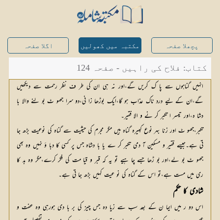
پچھلا صفحہ
مکتبہ میں کھولیں
اگلا صفحہ
کتاب: فلاح کی راہیں - صفحہ 124
انہیں گناہوں سے پا ک کریں گے،اور نہ ہی ان کی طر ف نظر رحمت سے دیکھیں
گے،ان کے لیے درد ناک عذاب ہو گا،ایک بوڑھا زا نی،دو سرا جھو ٹ بو لنے والا با
دشا ہ،اور تیسر ا تکبر کر نے و الا فقیر۔
تکبر،جھو ٹ اور زنا بہر نوع کبیرہ گناہ ہیں مگر مجرم کی حیثیت سے گناہ کی نوعیت بڑھ جا
تی ہے۔جیسے فقیر و مسکین آ دمی تکبر کر ے یا با دشاہ جس پر کسی کا دبا ؤ نہیں وہ بھی
جھو ٹ بو لے،اور بو ڑھا جسے چا ہیے تو یہ کہ قبر و قیا مت کی فکر کرے،مگر وہ بد کا
ری میں مست ہے،تو اس کے گناہ کی نو عیت کہیں بڑھ جا تی ہے۔
شادی کا حکم
اس دو ر میں ایما ن کے بعد سب سے زیا دہ جس چیز کی بر با دی ہورہی وہ عفت و