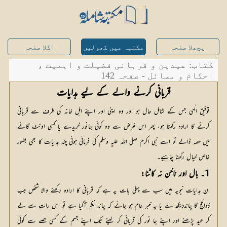
پچھلا صفحہ
مکتبہ میں کھولیں
اگلا صفحہ
کتاب: عیدین و قربانی فضیلت و اہمیت ،
احکام و مسائل - صفحہ 142
قربانی کرنے والے کے لیے ہدایات
توفیق الٰہی جس کے شامل حال ہو اور وہ اپنی اور اپنے اہل خانہ کی طرف سے قربانی
کرنے کا ارادہ رکھتا ہو، پھر اس غرض سے وہ کوئی جانور خریدے یا کسی اونٹ گائے
میں حصہ ڈالے تو اسے نبی اکرم صلی اللہ علیہ وسلم کی فرمائی ہوئی چند ہدایات کا بھی بطور
خاص خیال رکھنا چاہیے۔
1۔ بال اور ناخن نہ کاٹنا:
ان ہدایات نبویہ میں سب سے پہلی بات یہ ہے کہ قربانی کا ارادہ رکھنے والا شخص جب
ذوالحج کا چانددیکھ لے یا یہ خبر عام ہو جائے کہ چاند نظر آگیا ہے تو اس رات سے لے
کر عید پڑھنے اور اپنے جا نور کی قربانی کر لینے تک اپنے جسم کے کسی حصے سے کوئی