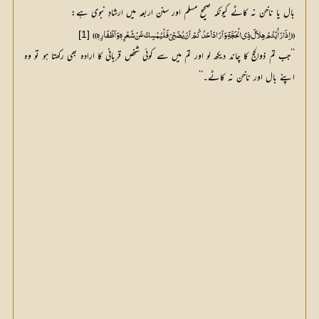
بال یا ناخن نہ کاٹے کیونکہ صحیح مسلم اور سنن اربعہ میں ارشادِ نبوی ہے:
[1]
(( اِذَا رَأَیْتُمْ ہِلاَلَ ذِي الْحَجَّۃِ وَ اَرَادَ اَحَدُکُمْ اَنْ یُضَحِّيَ فَلْیُمْسِکْ عَنْ شَعْرِہٖ وَ اَظْفَارِہٖ ))
’’جب تم ذوالحج کا چاند دیکھ لو اور تم میں سے کوئی شخص قربانی کا ارادہ بھی رکھتا ہو تو وہ
اپنے بال اور ناخن نہ کاٹے۔‘‘