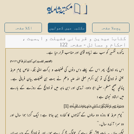
پچھلا صفحہ
مکتبہ میں کھولیں
اگلا صفحہ
کتاب: عیدین و قربانی فضیلت و اہمیت ،
احکام و مسائل - صفحہ 122
مذکورہ تفسیر کو سب سے زیادہ قوی اور مناسب قرار دیا ہے۔
(مختصر تفسیر ابن کثیر للرفاعی: ۴/ ۳۷۶)
اس ماہ ذوالحج، پھر اس کے پہلے دس دنوں کی فضیلت و برکت اپنی جگہ، خاص یوم عرفہ
یعنی نو ذوالحج کی تو نبی اکرم صلی اللہ علیہ وسلم نے بہت ہی فضیلت بیان فرمائی ہے۔
چنانچہ صحیح مسلم، سنن ابو داود، ترمذی اور ابن ماجہ میں نو ذوالحج کے روزے کے بارے
میں ارشاد نبوی ہے:
[1]
(( صَوْمُ یَوْمِ عَرَفَۃَ یُکَفِّرُ سَنَتَیْنِ ، مَاضِیَہَ وَ مُسْتَقْبِلَہٗ ))
’’یوم عرفہ کا روزہ دو سالوں کے گناہوں کا کفارہ بن جاتا ہے: ایک گزرا ہوا سال اور
دو سرا آئندہ سال۔‘‘
لیکن یہاں یہ بات پیش نظر رہے کہ جولوگ حج کر رہے ہوں اور نو ذوالحج کے دن میدان