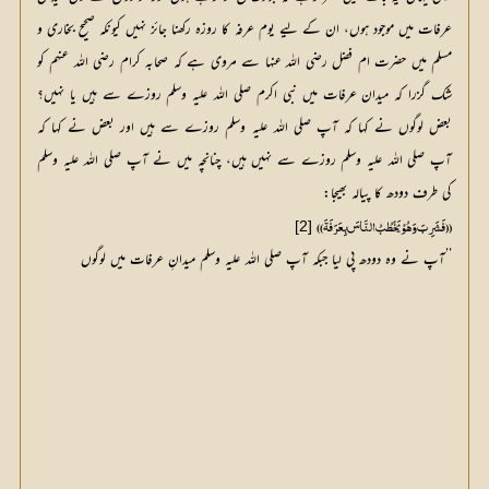
عرفات میں موجود ہوں، ان کے لیے یوم عرفہ کا روزہ رکھنا جائز نہیں کیونکہ صحیح بخاری و
مسلم میں حضرت ام فضل رضی اللہ عنہا سے مروی ہے کہ صحابہ کرام رضی اللہ عنہم کو
شک گزرا کہ میدان عرفات میں نبی اکرم صلی اللہ علیہ وسلم روزے سے ہیں یا نہیں؟
بعض لوگوں نے کہا کہ آپ صلی اللہ علیہ وسلم روزے سے ہیں اور بعض نے کہا کہ
آپ صلی اللہ علیہ وسلم روزے سے نہیں ہیں، چنانچہ میں نے آپ صلی اللہ علیہ وسلم
کی طرف دودھ کا پیالہ بھیجا:
[2]
(( فَشَرِبَ وَھُوْ یَخْطُبُ النَّاسَ بِعَرَفَۃَ ))
’’آپ نے وہ دودھ پی لیا جبکہ آپ صلی اللہ علیہ وسلم میدانِ عرفات میں لوگوں