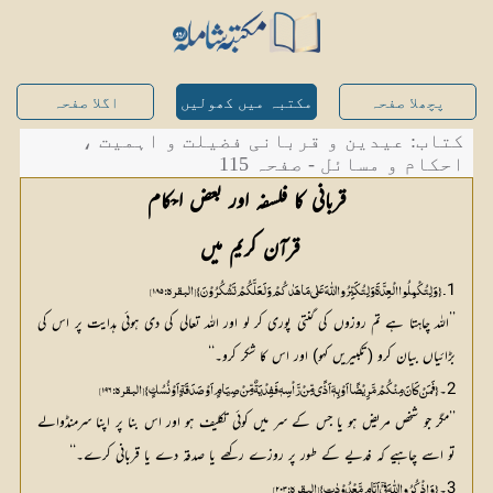
پچھلا صفحہ
مکتبہ میں کھولیں
اگلا صفحہ
کتاب: عیدین و قربانی فضیلت و اہمیت ،
احکام و مسائل - صفحہ 115
قرآن کریم میں 
1
۔{ وَ لِتُکْمِلُوا الْعِدَّۃَ وَ لِتُکَبِّرُوا اللّٰہَ عَلٰی مَا ھَدٰکُمْ وَ لَعَلَّکُمْ تَشْکُرُوْنَ} [البقرہ: ۱۸۵]
’’اللہ چاہتا ہے تم روزوں کی گنتی پوری کر لو اور اللہ تعالی کی دی ہوئی ہدایت پر اس کی
بڑائیاں بیان کرو (تکبیریں کہو) اور اس کا شکر کرو۔‘‘
2۔
{ فَمَنْ کَانَ مِنْکُمْ مَّرِیْضًا اَوْ بِہٖٓ اَذًی مِّنْ رَّاْسِہٖ فَفِدْیَۃٌ مِّنْ صِیَامٍ اَوْ صَدَقَۃٍ اَوْ نُسُکٍ} [البقرہ: ۱۹۶]
’’مگر جو شخص مریض ہو یا جس کے سر میں کوئی تکلیف ہو اور اس بنا پر اپنا سرمنڈوالے
تو اسے چاہیے کہ فدیے کے طور پر روزے رکھے یا صدقہ دے یا قربانی کرے۔‘‘
3۔
 { وَاذْکُرُوا اللّٰہَ فِیْٓ اَیَّامٍ مَّعْدُوْدٰتٍ} [البقرہ: ۲۰۳]