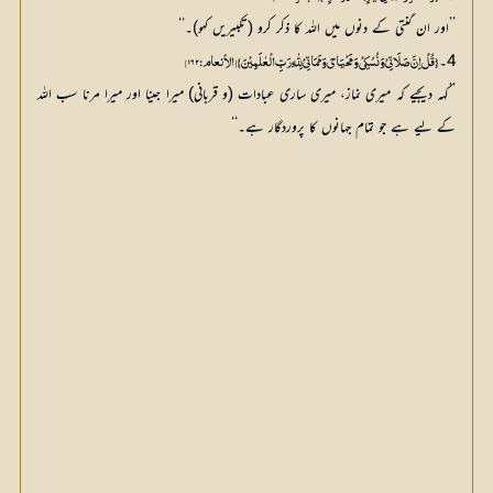
’’اور ان گنتی کے دنوں میں اللہ کا ذکر کرو (تکبیریں کہو)۔‘‘
4۔
 { قُلْ اِنَّ صَلَاتِیْ وَ نُسُکِیْ وَ مَحْیَایَ وَ مَمَاتِیْ لِلّٰہِ رَبِّ الْعٰلَمِیْنَ} [الأنعام: ۱۶۲]
’’کہہ دیجیے کہ میری نماز، میری ساری عبادات (و قربانی) میرا جینا اور میرا مرنا سب اللہ
کے لیے ہے جو تمام جہانوں کا پروردگار ہے۔‘‘