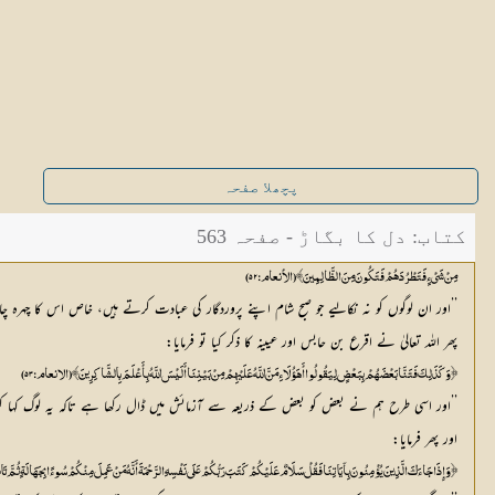
پچھلا صفحہ
کتاب: دل کا بگاڑ - صفحہ 563
مِنْ شَيْءٍ فَتَطْرُدَهُمْ فَتَكُونَ مِنَ الظَّالِمِينَ ﴾ (الأنعام:۵۲)
’’اور ان لوگوں کو نہ نکالیے جو صبح شام اپنے پروردگار کی عبادت کرتے ہیں، خاص اس کا چ
پھر اللہ تعالیٰ نے اقرع بن حابس اور عیینہ کا ذکر کیا تو فرمایا:
﴿ وَكَذَلِكَ فَتَنَّا بَعْضَهُمْ بِبَعْضٍ لِيَقُولُوا أَهَؤُلَاءِ مَنَّ اللَّهُ عَلَيْهِمْ مِنْ بَيْنِنَا أَلَيْسَ اللَّهُ بِأَعْلَمَ بِالشَّاكِرِينَ ﴾ (الانعام:۵۳)
’’اور اسی طرح ہم نے بعض کو بعض کے ذریعہ سے آزمائش میں ڈال رکھا ہے تاکہ یہ لوگ کہا کریں،
اور پھر فرمایا:
﴿ وَإِذَا جَاءَكَ الَّذِينَ يُؤْمِنُونَ بِآيَاتِنَا فَقُلْ سَلَامٌ عَلَيْكُمْ كَتَبَ رَبُّكُمْ عَلَى نَفْسِهِ الرَّحْمَةَ أَنَّهُ مَنْ عَمِلَ مِنْكُمْ سُوءًا بِجَهَالَةٍ ثُمَّ 