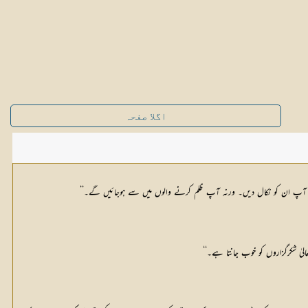
اگلا صفحہ
 کہ آپ ان کو نکال دیں۔ ورنہ آپ ظلم کرنے والوں میں سے ہوجائیں گے۔‘‘
لیٰ شکرگزاروں کو خوب جانتا ہے۔‘‘