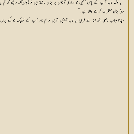
’’یہ لوگ جب آپ کے پاس آئیں جو ہماری آیتوں پر ایمان رکھتے ہیں تو (یوں)کہہ دیجئے کہ تم پر 
وہ) بڑی مغفرت کرنے والا ہے۔‘‘
سیّدنا خباب رضی اللہ عنہ نے فرمایا:یہ جب آیتیں اتریں تو ہم پھر آپ کے نزدیک ہوگئے یہاں تک 