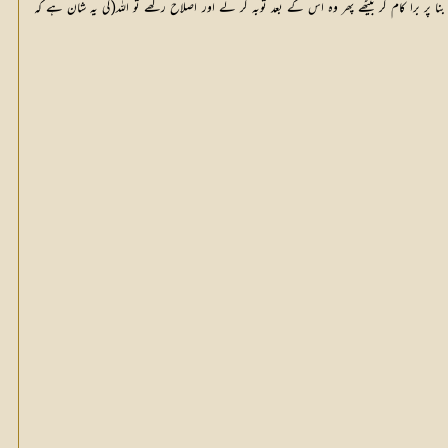
 پر برا کام کر بیٹھے پھر وہ اس کے بعد توبہ کر لے اور اصلاح رکھے تو اللہ(کی یہ شان ہے کہ