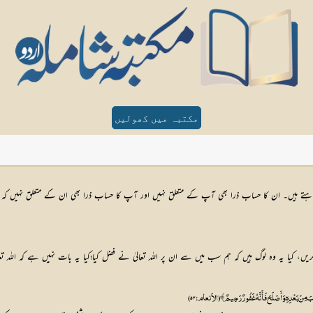
مکتبہ میں کھولیں
ہرہ چاہتے ہیں۔ ان کا حساب ذرا بھی آپ کے متعلق نہیں اور آپ کا حساب ذرا بھی ان کے متعلق نہیں
 کیا یہ وہ لوگ ہیں کہ ہم سب میں سے ان پر اللہ تعالیٰ نے فضل کیا؛کیا یہ بات نہیں ہے کہ اللہ تعا
تَابَ مِنْ بَعْدِهِ وَأَصْلَحَ فَأَنَّهُ غَفُورٌ رَحِيمٌ ﴾ (الأنعام:۵۴)