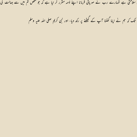
سلامتی ہے تمہارے رب نے مہربانی فرمانا اپنے ذمہ مقرر کر لیا ہے کہ جو شخص تم میں سے جہالت کی بنا
کہ ہم نے اپنا گھٹنا آپ کے گھٹنے پر رکھ دیا، اور نبی کریم صلی اللہ علیہ وسلم