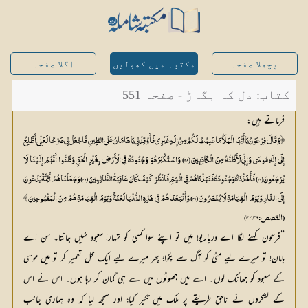
پچھلا صفحہ
مکتبہ میں کھولیں
اگلا صفحہ
کتاب: دل کا بگاڑ - صفحہ 551
فرماتے ہیں:
﴿ وَقَالَ فِرْعَوْنُ يَا أَيُّهَا الْمَلَأُ مَا عَلِمْتُ لَكُمْ مِنْ إِلَهٍ غَيْرِي فَأَوْقِدْ لِي يَا هَامَانُ عَلَى الطِّينِ فَاجْعَلْ لِي صَرْحًا لَعَلِّي أَطَّلِعُ
إِلَى إِلَهِ مُوسَى وَإِنِّي لَأَظُنُّهُ مِنَ الْكَاذِبِينَ (38) وَاسْتَكْبَرَ هُوَ وَجُنُودُهُ فِي الْأَرْضِ بِغَيْرِ الْحَقِّ وَظَنُّوا أَنَّهُمْ إِلَيْنَا لَا
يُرْجَعُونَ (39) فَأَخَذْنَاهُ وَجُنُودَهُ فَنَبَذْنَاهُمْ فِي الْيَمِّ فَانْظُرْ كَيْفَ كَانَ عَاقِبَةُ الظَّالِمِينَ (40) وَجَعَلْنَاهُمْ أَئِمَّةً يَدْعُونَ
إِلَى النَّارِ وَيَوْمَ الْقِيَامَةِ لَا يُنْصَرُونَ (41) وَأَتْبَعْنَاهُمْ فِي هَذِهِ الدُّنْيَا لَعْنَةً وَيَوْمَ الْقِيَامَةِ هُمْ مِنَ الْمَقْبُوحِينَ ﴾
(القصص:۳۸، ۴۲)
’’فرعون کہنے لگا اے درباریو! میں تو اپنے سوا کسی کو تمہارا معبود نہیں جانتا۔ سن اے
ہامان! تو میرے لیے مٹی کو آگ سے پکوا؛ پھر میرے لیے ایک محل تعمیر کر تو میں موسی
کے معبود کو جھانک لوں۔ اسے میں جھوٹوں میں سے ہی گمان کر رہا ہوں۔ اس نے اس
کے لشکروں نے ناحق طریقے پر ملک میں تکبر کیا؛ اور سمجھ لیا کہ وہ ہماری جانب