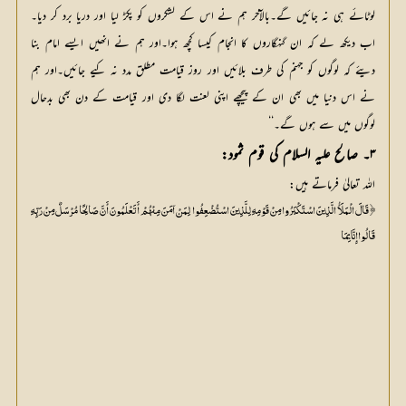
لوٹائے ہی نہ جائیں گے۔بالآخر ہم نے اس کے لشکروں کو پکڑ لیا اور دریا برد کر دیا۔
اب دیکھ لے کہ ان گنہگاروں کا انجام کیسا کچھ ہوا۔اور ہم نے انھیں ایسے امام بنا
دیئے کہ لوگوں کو جہنم کی طرف بلائیں اور روز قیامت مطلق مدد نہ کیے جائیں۔اور ہم
نے اس دنیا میں بھی ان کے پیچھے اپنی لعنت لگا دی اور قیامت کے دن بھی بدحال
لوگوں میں سے ہوں گے۔‘‘
۳۔ صالح علیہ السلام کی قوم ثمود:
اللہ تعالیٰ فرماتے ہیں:
﴿ قَالَ الْمَلَأُ الَّذِينَ اسْتَكْبَرُوا مِنْ قَوْمِهِ لِلَّذِينَ اسْتُضْعِفُوا لِمَنْ آمَنَ مِنْهُمْ أَتَعْلَمُونَ أَنَّ صَالِحًا مُرْسَلٌ مِنْ رَبِّهِ
قَالُوا إِنَّا بِمَا