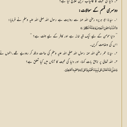
۴۔ دنیا کی محبت کا کامیاب ترین علاج کیا ہے؟
دوسری قسم کے سوالات:
۱۔ سیّدنا ابو ہریرہ رضی اللہ عنہ سے روایت ہے رسول اللہ صلی اللہ علیہ وسلم نے فرمایا:
(( اَلدُّنْیَا سِجْنُ الْمُؤمِنُ وَجَنَّۃُ الْکَافِرُ۔))
’’ دنیا مومن کے لیے ایک قید خانہ ہے اور کافر کے لیے جنت ہے؟ ‘‘
اس کی وضاحت کریں۔
۲۔ سیّدنا عمر رضی اللہ عنہ رسول اللہ صلی اللہ علیہ وسلم کی حالت دیکھ کر رودیے تھے۔انہوں نے کیا کہا تھا؟ اور رسول اللہ صلی اللہ علیہ وسلم نے آپ کو کیا جواب دیا تھا؟
۳۔ اللہ تعالیٰ پر ناحق بات کہنا، اور دنیا کی محبت کا آپس میں کیا تعلق ہے؟
وَصَلَّی اللّٰہُ تَعَالٰی عَلٰی نَبِیِّنَا مُحَمَّدٍ وَّ عَلٰی آلِہٖ وَصَحْبِہٖ اَجْمَعِیْنَ۔