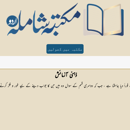
مکتبہ میں کھولیں
ذہنی آزمائش 
وراً دیا جاسکتا ہے ، جب کہ دوسری قسم کے سوال وہ ہیں جن کا جواب دینے کے لیے غور و فکر ک