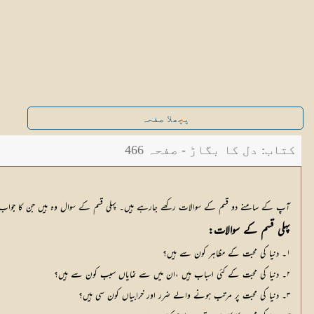
پچھلا صفحہ
کتاب: دل کا بگاڑ - صفحہ 466
آپ کے سامنے دو قسم کے سوالات رکھے جارہے ہیں۔ پہلی قسم کے سوال وہ ہیں جن کا جواب ف
پہلی قسم کے سوالات:
۱۔ دنیا کی محبت کے مظاہر کون سے ہیں؟
۲۔ دنیا کی محبت کے کئی اسباب ہیں ،ان میں سے نمایاں سبب کون سے ہیں؟
۳۔ دنیا کی محبت پر مرتب ہونے والے ضرر اور خرابیاں کون سی ہیں؟