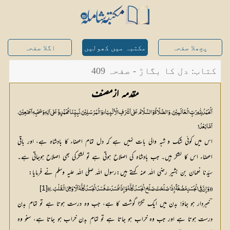
پچھلا صفحہ
مکتبہ میں کھولیں
اگلا صفحہ
کتاب: دل کا بگاڑ - صفحہ 409
مقدمہ ازمصنف
اَلْحَمْدُ لِلّٰہِ رَبِّ الْعَالَمِیْنَ ، وَالصَّلَاۃُ وَالسَّلَامُ عَلٰی اَشْرَفِ الْاَنْبِیَائِ وَالْمُرْسَلِیْنَ ، نَبِیِّنَا مُحَمَّدٍ وَّ عَلٰی آلِہٖ وَصَحْبِہٖ اَجْمَعِیْنَ ،
اَمَّا بَعْدُ!
اس میں کوئی شک و شبہ والی بات نہیں ہے کہ دل تمام اعضاء کا بادشاہ ہے، اور باقی
اعضاء اس کا لشکر ہیں۔ جب بادشاہ کی اصلاح ہوتی ہے تو لشکرکی بھی اصلاح ہوجاتی ہے۔
سیّدنا نعمان بن بشیر رضی اللہ عنہ کہتے ہیں:رسول اللہ صلی اللہ علیہ وسلم نے فرمایا:
[1]
((وَإِنَّ فِی الْجَسَدِ مُضْغَۃً إِذَا صَلَحَتْ صَلَحَ الْجَسَدُ کُلَّہُ وَإِذَا فَسَدَتْ فَسَدَ الْجَسَدُ کُلَّہُ اَلَا وَہِیَ الْقَلْبُ۔))
’’خبردار ہو جاؤ! بدن میں ایک ٹکڑا گوشت کا ہے، جب وہ درست ہوتا ہے تو تمام بدن
درست ہوتا ہے اور جب وہ خراب ہو جاتا ہے تو تمام بدن خراب ہو جاتا ہے، سنو وہ