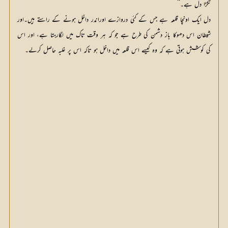
ٹکڑا دل ہے۔‘‘
دل ایک اونچا قلعہ ہے جس کے کئی دروازے اوراندر داخل ہونے کے راستے ہیں۔اور
شیطان اس دھوکا باز دشمن کی طرح ہے جو کہ ہر وقت تاک میں لگارہتا ہے، اور اس
کی کوشش ہوتی ہے کہ وہ کیسے اس قلعہ میں داخل ہو تاکہ اس پر غلبہ حاصل کرلے۔