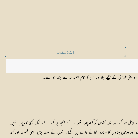
اگلا صفحہ
ہ اپنی خواہش کے پیچھے چلا اور اس کا کام ہمیشہ حد سے بڑھا ہوا ہے۔‘‘
ے غافل ہوگئے اور اپنی نفوس کو گرادیااور شہوات کے پیچھے پڑگئے۔ ایسے لوگ کبھی کامیاب نہیں
 ہوگئے اور دونوں جہانوں کا خسارہ اٹھانے والے بن گئے۔ انہوں نے بہت بڑی ایسی غفلت اور کند