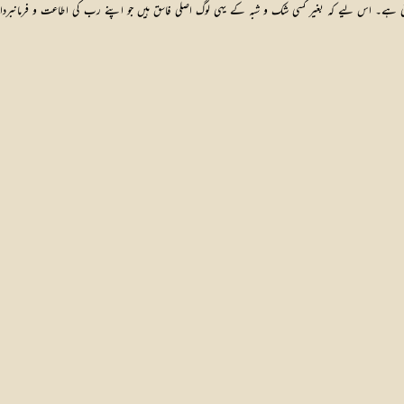
جاسکتی ہے۔ اس لیے کہ بغیر کسی شک و شبہ کے یہی لوگ اصلی فاسق ہیں جو اپنے رب کی اطاعت و فرمانبرد