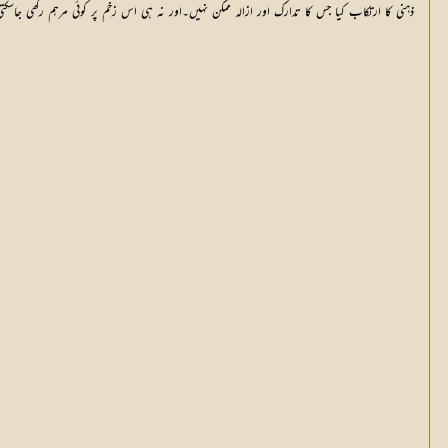
ذہنی کا ارتکاب کیا جس کا تدارک اور ازالہ ممکن نہیں۔اور نہ ہی اس زخم پر کوئی مرہم رکھی 