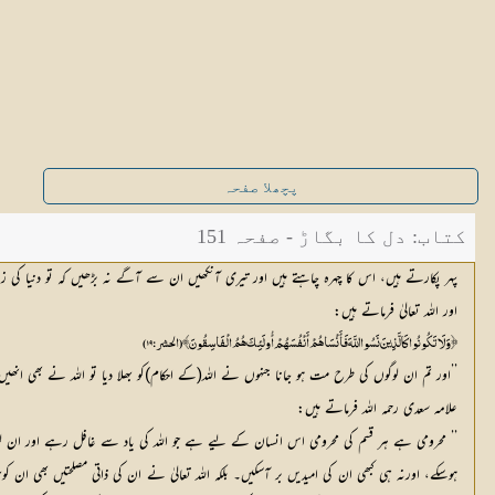
پچھلا صفحہ
کتاب: دل کا بگاڑ - صفحہ 151
پہر پکارتے ہیں، اس کا چہرہ چاہتے ہیں اور تیری آنکھیں ان سے آگے نہ بڑھیں کہ تو دنیا کی 
اور اللہ تعالیٰ فرماتے ہیں:
﴿ وَلَا تَكُونُوا كَالَّذِينَ نَسُوا اللَّهَ فَأَنْسَاهُمْ أَنْفُسَهُمْ أُولَئِكَ هُمُ الْفَاسِقُونَ ﴾ (الحشر:۱۹)
’’اور تم ان لوگوں کی طرح مت ہو جانا جنہوں نے اللہ(کے احکام)کو بھلا دیا تو اللہ نے بھی انھ
علامہ سعدی رحمہ اللہ فرماتے ہیں:
’’ محرومی ہے ہر قسم کی محرومی اس انسان کے لیے ہے جو اللہ کی یاد سے غافل رہے اور ان لوگوں
ہوسکے، اورنہ ہی کبھی ان کی امیدیں بر آسکیں۔ بلکہ اللہ تعالیٰ نے ان کی ذاتی مصلحتیں بھی ا