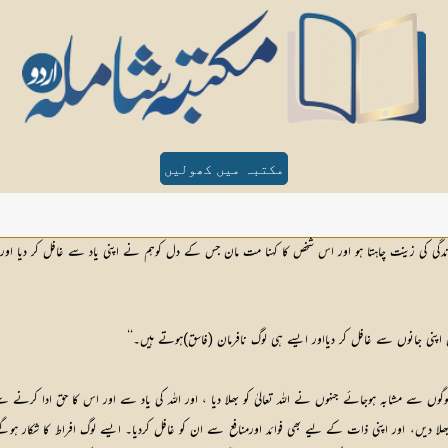
مکتبہ میں کھولیں
زندگی کی زینت چاہتا ہو اور اس شخص کا کہنا مت مان جس کے دل کوہم نے اپنی یاد سے غافل کر دیا اور و
یں اپنی جانوں سے غافل کر دیااور ایسے ہی لوگ نافرمان (فاسق)ہوتے ہیں۔‘‘
 سے مشابہ ہوجائے جنہوں نے اللہ تعالیٰ کو بھلا دیا ، اور اللہ کی یاد سے اور اس کا حق ادا کرنے س
ن کوبھلا دیں، اور اپنی ذات کے لیے بھی فوائد اورمنافع سے ان کو غافل کردیا۔ ایسے لوگ افراط کا شکار