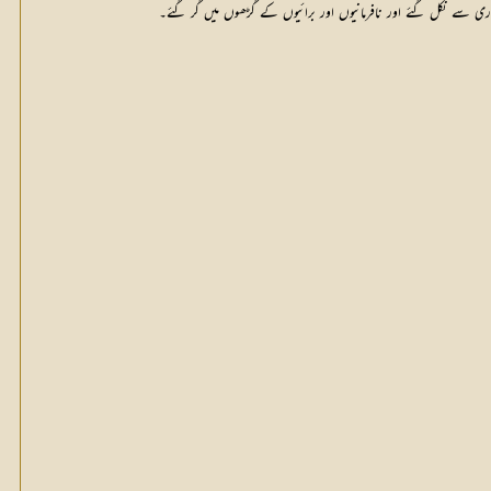
اری سے نکل گئے اور نافرمانیوں اور برائیوں کے گڑھوں میں گر گئے۔