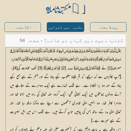
پچھلا صفحہ
مکتبہ میں کھولیں
اگلا صفحہ
کتاب: دعوت دین کہاں دی جائے؟ - صفحہ 94
{قُلْ لِّلَّذِیْنَ کَفَرُوْا سَتُغْلَبُوْنَ وَ تُحْشَرُوْنَ اِلٰی جَہَنَّمَ وَ بِئْسَ الْمِہَادُ۔ قَدْ کَانَ لَکُمْ اٰیَۃٌ فِیْ فِئَتَیْنِ الْتَقَتَا فِئَۃٌ تُقَاتِلُ فِیْ
سَبِیْلِ اللّٰہِ وَ اُخْرٰی کَافِرَۃٌ یَّرَوْنَہُمْ مِّثْلَیْہِمْ رَاْیَ الْعَیْنِ وَ اللّٰہُ یُؤَیِّدُ بِنَصْرِہٖ مَنْ یَّشَآئُ اِنَّ فِیْ ذٰلِکَ لَعِبْرَۃً لِّاُ ولِی الْاَبْصَارِ}
مصرف
 نے {
} 
 {
} 
 تک تلاوت کی
۔
[4]
[3]
[2]
[1]
فِئَۃٌ تُقَاتِلُ فِیْ سَبِیْلِ اللّٰہِ
ببدر
وَ اُخْرٰی کَافِرَۃٌ
[آپ کافروں سے کہہ دیجیے، کہ تم یقینا مغلوب کیے جاؤ گے اور جہنم کے لیے جمع کیے
جاؤ گے اور وہ برا ٹھکانا ہے۔ بے شک تمہارے لیے ایک دوسرے کے مقابلے میں
آنے دونوں جماعتوں میں ایک نشانی تھی، ایک گروہ اللہ تعالیٰ کی راہ میں لڑتا تھا اور
دوسرا کافر تھا۔ وہ انہیں اپنی ظاہری آنکھوں سے اپنے سے دوگنا دیکھ رہا تھا۔ اللہ
تعالیٰ اپنی مدد کے ساتھ جس کی چاہیں تائید کرتے ہیں۔ بے شک اس میں اہل بصیرت
کے لیے عبرت ہے۔]
اس واقعہ سے یہ بات واضح ہے، کہ آنحضرت صلی اللہ علیہ وسلم نے یہودیوں کو ان