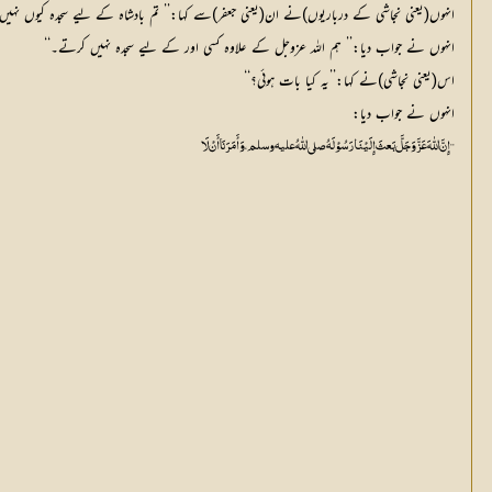
انہوں(یعنی نجاشی کے درباریوں)نے ان(یعنی جعفر)سے کہا:’’ تم بادشاہ کے لیے سجدہ کیوں نہیں
انہوں نے جواب دیا:’’ ہم اللہ عزوجل کے علاوہ کسی اور کے لیے سجدہ نہیں کرتے۔‘‘
اس(یعنی نجاشی)نے کہا:’’یہ کیا بات ہوئی؟‘‘
انہوں نے جواب دیا:
’’ إِنَّ اللّٰہَ عَزَّوَجَلَّ بَعثَ إِلَیْنَا رَسُوْلَہُ صلي اللّٰهُ عليه وسلم، وَأَمَرَنَا أَنْ لَا