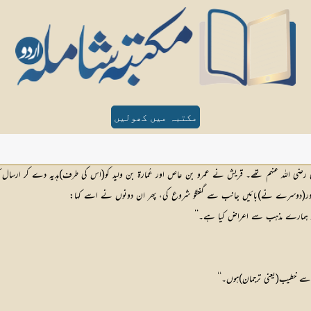
مکتبہ میں کھولیں
و موسیٰ رضی اللہ عنہم تھے۔ قریش نے عمرو بن عاص اور عُمارۃ بن ولید کو(اس کی طرف)ہدیہ دے کر ارسال ک
ور(دوسرے نے)بائیں جانب سے گفتگو شروع کی، پھر ان دونوں نے اسے کہا:
ر ہمارے مذہب سے اعراض کیا ہے۔‘‘
 سے خطیب(یعنی ترجمان)ہوں۔‘‘