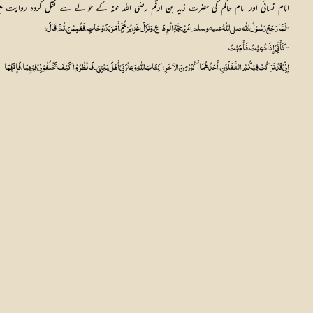
امام نسائی اور امام حاکم کی حضرت زید بن ارقم رضی اللہ عنہ کے حوالے سے نقل کردہ روایت 
’’لَمَّا رَجَعَ رَسُوْلُ اللّٰہِ صلي اللّٰهُ عليه وسلم عَنْ حِجَّۃِ الْوِدَاعِ، وَنَزَلَ غَدِیْرَ خُمٍّ، أَمَرَ بَدَوْحَاتٍ، فَقُمِمْنَ، ثُمَّ قَالَ:
’’کَأَنِّيْ إِذَا دُعِیْتُ، فَأَجَبْتُ۔
إِنِّيْ قَدْ تَرَکْتُ فِیْکُمْ الثَّقَلَیْنِ، أَحَدُہُمَا أَکْبَرُ مِنَ الآخَرِ:کِتَابَ اللّٰہِ وَعِتْرَتِيْ أَہْلَ بَیْتِيْ۔ فَانْظُرُوْا کَیْفَ تَخْلُفُوْنِيْ فِیْہِمَا، فَإِنَّہُمَا