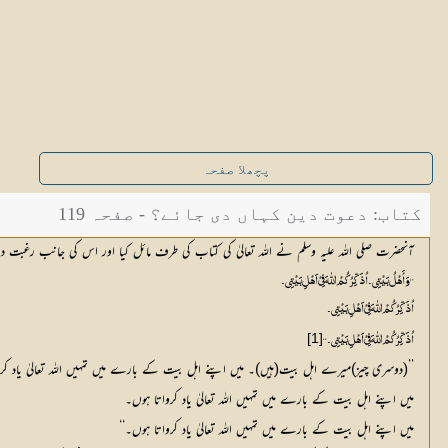
پچھلا صفحہ
کتاب: دعوت دین کہاں دی جائے؟ - صفحہ 119
آنحضرت صلی اللہ علیہ وسلم نے اللہ تعالیٰ کی کتاب کی طرف مائل کیا اور اس کی جانب رغبت دلا
’’وَأَہْلُ بَیْتِي۔ اُذَکِّرُکُمْ اللّٰہَ فِيْ اَہْلِ بَیْتِي۔
اُذَکِّرُکُمْ اللّٰہَ فِيْ اَہْلِ بَیْتِي۔
[1]
اُذَکِّرُکُمْ اللّٰہَ فِيْ اَہْلِ بَیْتِي۔‘‘
’’(دوسری چیز)میرے اہل بیت(ہیں)۔ میں اپنے اہل بیت کے بارے میں تمہیں اللہ تعالیٰ یاد کر
میں اپنے اہل بیت کے بارے میں تمہیں اللہ تعالیٰ یاد کرواتا ہوں۔
میں اپنے اہل بیت کے بارے میں تمہیں اللہ تعالیٰ یاد کرواتا ہوں۔‘‘