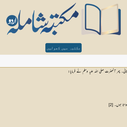
مکتبہ میں کھولیں
ئی۔ پھر آنحضرت صلی اللہ علیہ وسلم نے فرمایا:
واتا ہوں۔
[2]