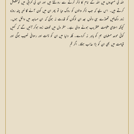
اللہ کی مسجدوں میں اللہ کے نام کا ذکر کرنے سے روکتے ہیں اور ان کی خرابی میں کوشش
کرتے ہیں۔ اس لیے کہ جب ذکر والوں کو روک دیا تو پھر ان میں کون آئے گا خیر چند روزہ
زور دکھالیں تھوڑے ہی دنوں بعد ان لوگوں کو قدرت نہ ہوگی کہ ان مساجد میں داخل ہوں۔
کیونکہ اسلامی حکومت عنقریب ہونے والی ہے۔ مگر دل میں خوف زدہ ہوکر آئیں گے کہ کہیں
کوئی موحد مسلمان ہم کو باہر نہ کردے۔ بلکہ دنیا میں ان کو ذلت اور رسوائی نصیب ہوگی اور
قیامت میں بھی ان کو بڑا عذاب ہوگا۔ اگر تم