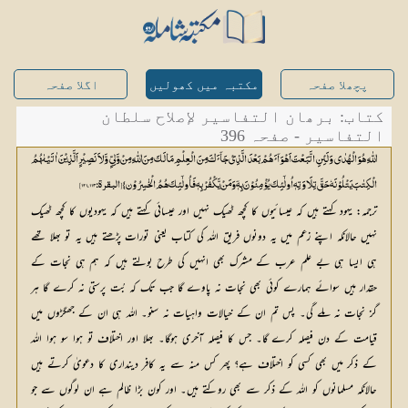
پچھلا صفحہ
مکتبہ میں کھولیں
اگلا صفحہ
کتاب: برھان التفاسیر لإصلاح سلطان
التفاسیر - صفحہ 396
اللّٰہِ ھُوَ الْھُدٰی وَ لَئِنِ اتَّبَعْتَ اَھْوَآئَ ھُمْ بَعْدَ الَّذِیْ جَآئَ کَ مِنَ الْعِلْمِ مَالَکَ مِنَ اللّٰہِ مِنْ وَّلِیٍّ وَّ لاَ نَصِیْرٍ اَلَّذِیْنَ اٰتَیْنٰھُمُ
الْکِتٰبَ یَتْلُوْنَہٗ حَقَّ تِلَاوَتِہٖ اُولٰٓئِکَ یُؤْمِنُوْنَ بِہٖٓ وَ مَنْ یَّکْفُرْ بِہٖ فَاُولٰٓئِکَ ھُمُ الْخٰسِرُوْن} [البقرۃ: 113، 121]
ترجمہ: یہود کہتے ہیں کہ عیسائیوں کا کچھ ٹھیک نہیں اور عیسائی کہتے ہیں کہ یہودیوں کا کچھ ٹھیک
نہیں حالانکہ اپنے زعم میں یہ دونوں فریق اللہ کی کتاب یعنی تورات پڑھتے ہیں یہ تو بھلا تھے
ہی ایسا ہی بے علم عرب کے مشرک بھی انہیں کی طرح بولتے ہیں کہ ہم ہی نجات کے
حقدار ہیں سوائے ہمارے کوئی بھی نجات نہ پاوے گا جب تک کہ بُت پرستی نہ کرے گا ہر
گز نجات نہ ملے گی۔ پس تم ان کے خیالات واہیات نہ سنو۔ اللہ ہی ان کے جھگڑوں میں
قیامت کے دن فیصلہ کرے گا۔ جس کا فیصلہ آخری ہوگا۔ بھلا اور اختلاف تو ہوا سو ہوا اللہ
کے ذکر میں بھی کسی کو اختلاف ہے؟ پھر کس منہ سے یہ کافر دینداری کا دعویٰ کرتے ہیں
حالانکہ مسلمانوں کو اللہ کے ذکر سے بھی روکتے ہیں۔ اور کون بڑا ظالم ہے ان لوگوں سے جو