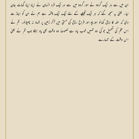
ان میں سے ہر ایک گروہ نے اور گروہ میں سے ہر ایک فرد انسان نے اپنا اپنا گھاٹ جان
لیا۔ یعنی یہ سمجھ گئے کہ ہر ایک قبیلے کے لئے ایک ایک چشمہ ہے ہم نے ان کو اجاز ت
دی کہ اللہ کا رزق کھائو اورپیو اور فراخ رزق کی مستی میں آکر زمین پر فساد نہ پھیلائو۔ تم نے
اس حکم کی تعمیل جو کی وہ تمہیں خوب یاد ہے خصوصاً وہ وقت بھی یاد ہوگا جب تم نے یعنی
اس وقت کے تمہارے