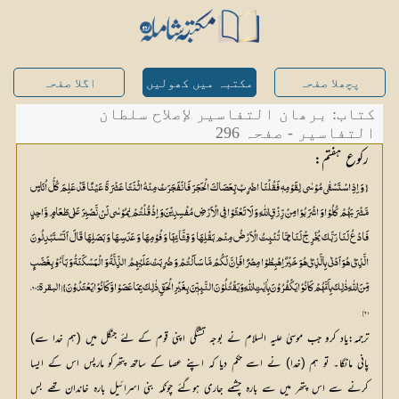
پچھلا صفحہ
مکتبہ میں کھولیں
اگلا صفحہ
کتاب: برھان التفاسیر لإصلاح سلطان
التفاسیر - صفحہ 296
رکوع ہفتم:
{ وَ اِذِ اسْتَسْقٰی مُوْسٰی لِقَوْمِہٖ فَقُلْنَا اضْرِبْ بِّعَصَاکَ الْحَجَرَ فَانْفَجَرَتْ مِنْہُ اثْنَتَا عَشْرَۃَ عَیْنًا قَدْ عَلِمَ کُلُّ اُنَاسٍ
مَّشْرَبَھُمْ کُلُوْا وَ اشْرَبُوْا مِنْ رِّزْقِ اللّٰہِ وَ لَا تَعْثَوْا فِی الْاَرْضِ مُفْسِدِیْنَ وَ اِذْ قُلْتُمْ یٰمُوْسٰی لَنْ نَّصْبِرَ عَلٰی طَعَامٍ وَّاحِدٍ
فَادْعُ لَنَا رَبَّکَ یُخْرِجْ لَنَا مِمَّا تُنْبِتُ الْاَرْضُ مِنْم بَقْلِھَا وَ قِثَّآئِھَا وَ فُوْمِھَا وَ عَدَسِھَا وَ بَصَلِھَا قَالَ اَتَسْتَبْدِلُونَ
الَّذِیْ ھُوَ اَدْنٰی بِالَّذِیْ ھُوَ خَیْرٌ اِھْبِطُوْا مِصْرًا فَاِنَّ لَکُمْ مَّا سَاَلْتُمْ وَ ضُرِبَتْ عَلَیْھِمُ الذِّلَّۃُ وَ الْمَسْکَنَۃُ وَ بَآئُ وْ بِغَضَبٍ
مِّنَ اللّٰہِ ذٰلِکَ بِاَنَّھُمْ کَانُوْا یَکْفُرُوْنَ بِاٰیٰتِ اللّٰہِ وَ یَقْتُلُوْنَ النَّبِیّٖنَ بِغَیْرِ الْحَقِّ ذٰلِکَ بِمَا عَصَوْا وَّ کَانُوْا یَعْتَدُوْنَ} [البقرۃ: 60،
61]
ترجمہ:یاد کرو جب موسیٰ علیہ السلام نے بوجہ تشنگی اپنی قوم کے لئے جنگل میں (ہم خدا سے)
پانی مانگا۔ تو ہم (خدا) نے اسے حکم دیا کہ اپنے عصا کے ساتھ پتھرکو مارپس اس کے ایسا
کرنے سے اس پتھر میں سے بارہ چشمے جاری ہوگئے چونکہ بنی اسرائیل بارہ خاندان تھے بس