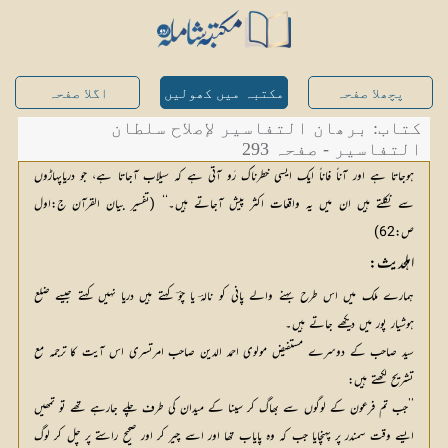
پچھلا صفحہ
مکتبہ میں کھولیں
اگلا صفحہ
کتاب: برھان التفاسیر لإصلاح سلطان
التفاسیر - صفحہ 293
ہوجاتا ہے اور آناً فاناً ایک ایسی خطرناک رَو آتی ہے کہ سیلاب آجاتا ہے، جو دریاپہاڑوں
سے نکلتے ہیں ان میں یہ واقعات اکثر پیش آجاتے ہیں۔‘‘ (تفسیر بیان القرآن ج:اول
ص:62)
اہلحدیث:
ہمارے ملک میں اس طرح بہنے والے پانی کو نالہؔ یا چوؔ کہتے ہیں دریا نہیں کہتے جیسے ضلع
ہوشیار پور میں دیکھے جاتے ہیں۔
سید صاحب کے دوسرے مستفیض مولوی احمد الدین صاحب امرتسری اس آیت کا ترجمہ مع
تشریح لکھتے ہیں:
’’جب تم فرعون کے لوگوں سے بھاگ کر سینا کے میدان کی طرف چلے جارہے تھے تو تمھیں
ایسے وقت سمندر پر پہنچایا جب کہ وہ پایاب تھا اور اسے چیر کر اور صحیح راستے پر چل کر لوگ