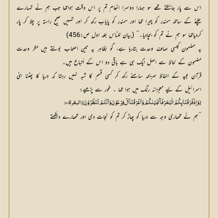
اس سے پار جاسکتے تھے سو ہمارا دوسرا انعام تم پر اس وقت ہواتھا جب ہم نے تمہارے
چلنے کے ساتھ سمندر کو چیرا تھا اور سمندر کو پایاب رکھ کر اور تمہیں صحیح راستہ پر چلا کر پار
کردیاتھا سو ہم نے تم کو بچادیا۔‘‘ (بیان للناس جلد اول ص:456)
یہ مضمون کیسی صاف وحدت بتارہا ہے، گو بظاہر یہ تین اصحاب بولتے ہیں مگر وحدت
مضمون کے لحاظ سے اصل ایک ہی ہے باقی دو اس کے أتباع ہیں۔
قرآن مجید کے الفاظ صریحہ سامنے رکھ کر کسی قسم کا شبہ نہیں رہتا کہ دریا کا پھٹنا بنی
اسرائیل کے لیے معجزانہ رنگ میں ہوا تھا ۔ غور سے پڑھیے:
{ وَ اِذْ فَرَقْنَا بِکُمُ الْبَحْرَ فَاَنْجَیْنٰکُمْ وَ اَغْرَقْنَآ اٰلَ فِرْعَوْنَ وَ اَنْتُمْ تَنْظُرُوْنَ} [البقرۃ: 50]
’’ہم نے تمھاری وجہ سے دریا کو پھاڑ کر تم کو نجات دی اور تمھارے دیکھتے