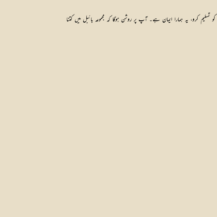
سلیم کرو، یہ ہمارا ایمان ہے۔ آپ پر روشن ہوگا کہ مجموعہ بائبل میں کتنا