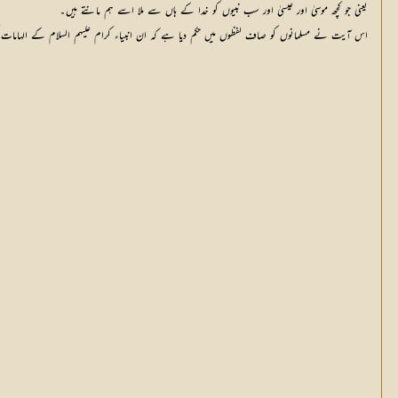
یعنی جو کچھ موسیٰ اور عیسیٰ اور سب نبیوں کو خدا کے ہاں سے ملا اسے ہم مانتے ہیں۔
اس آیت نے مسلمانوں کو صاف لفظوں میں حکم دیا ہے کہ ان انبیاء کرام علیہم السلام کے الہامات کو ت