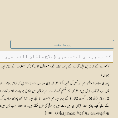
پچھلا صفحہ
کتاب: برھان التفاسیر لإصلاح سلطان التفاسیر - صفح
آنحضرت کے زمانہ میں اہل کتاب کے پاس موجود تھے، مسلمانوں کا یہ کہنا کہ آنحضرت کے زمانہ میں تور
برہان:
پادر ی صاحب! دیکھیے ہم اور کسی کی نہیں کہتے مگر خود بڑی دریا دلی سے مانتے ہیں کہ زمانہ رسالت محمدی
بس اب تو آپ خوش ہیں؟ مگر کیا اتنا تسلیم کرنے سے ہم فریقین میں اتفاق ہو جائے گا؟ واقعات
2؍ ربیع الثانی (5؍ اگست 32ء ) کے پرچہ میں ہم اصلیت بتا چکے ہیں، آج 
کے لیے کیسے جامع الفاظ قرآن مجید میں رکھے ہیں جو موتی کی طرح چمکتے ہیں۔ وہ الفاظ حسب ذیل ہیں:
[البقرۃ: 136]	
{ وَ مَآ اُوْتِیَ مُوْسٰی وَ عِیْسٰی وَ مَآ اُوْتِیَ النَّبِیُّوْنَ مِنْ رَّبِّھِمْ}