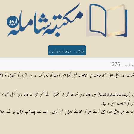
مکتبہ میں کھولیں
ہ 276
ات اور انجیل اپنی اصلی حالت میں موجود نہ تھیں گویا اس آیت کی تردید کرنا اور یوں قرآن کی تصدیق کو باطل
ہ (
) میں بعینہ وہی تورات تھی جو ’’یشوع‘‘ نے لکھی تھی اور بعینہ وہی انجیل تھی جو 
علی صاحبہا الصلوۃ والتحیۃ
 اس کی شہادت نہیں دیتے۔
بھی پادری صاحب کی خدمت میں واضح الفاظ پیش کرتے ہیں کہ منشائے نزاع پر غور کریں۔ سب سے پہلے آپ قرآن مجید کے 