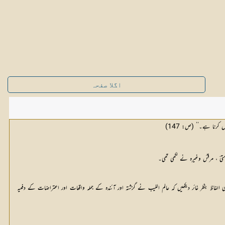
اگلا صفحہ
 کرنا ہے۔‘‘ (ص: 147)
متیؔ ، مرقسؔ وغیرہ نے لکھی تھی۔
الہامی الفاظ بنظر غائر دیکھیں کہ عالم الغیب نے گزشتہ اور آئندہ کے جملہ واقعات اور اعتراضات کے دفعیہ