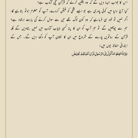
اس کا جواب ایسا دیں گے کہ وہ یقین کرلے کہ قرآن سچی کتاب ہے؟
کیا آج دنیا میں کوئی پادری ہے جو ایسے شکّی کو متیقّن کردے، آپ کو معلوم ہوتو بتائیے گا،
اگر نہیں تو خود ہی فرمائیے کہ وہ کون لوگ تھے جن سے سوال کرنے کی بابت ارشاد ہے؟
ہم سے پوچھیں گے تو ہم آپ کو ان کا پتہ کسی نایاب کتاب میں نہیں بتاویں گے بلکہ
قرآن کے ساتویں پارے کے شروع میں ان کا نشان آپ کو دکھا دیں گے۔ جس کے
ابتدائی الفاظ یوں ہیں:
{ وَ اِذَا سَمِعُوْا مَآ اُنْزِلَ اِلَی الرَّسُوْلِ تَرٰٓی اَعْیُنَھُمْ تَفِیْضُ