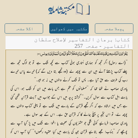
پچھلا صفحہ
مکتبہ میں کھولیں
اگلا صفحہ
کتاب: برھان التفاسیر لإصلاح سلطان
التفاسیر - صفحہ 257
یَقْرَئُ وْنَ الْکِتٰبَ مِنْ قَبْلِکَ لَقَدْ جَآئَ کَ الْحَقُّ مِنْ رَّبِّکَ فَلَا تَکُوْنَنَّ مِنَ الْمُمْتَرِیْنَ} [یونس: 94]
’’(اے رسول) اگر تجھ کو ہماری اُتاری ہوئی کتاب سے کچھ شک ہے تو جو لوگ تجھ سے
پہلے کتاب پڑھتے آئے ہیں ان سے پوچھ لے (وہ تجھے بتا دیں گے کہ) تیرے پاس تیرے
رب کی طرف سے حق آیا ہے۔ پس تو شک کرنے والوں میں نہ ہو جیو۔‘‘
پادری صاحب نے لکھا تھا کہ ’’مسلمانوں کو حکم ہے جس بات میں ان کو شک ہو، اس کی
بابت اہل کتاب سے سوال کریں۔‘‘ گزشتہ پرچہ میں اس کے جواب میں آیت قرآنیہ لکھی گئی
ہے جس میں ارشاد ہے کہ اگر تجھے قرآن کے بارے میں شک ہے تو پہلی کتاب والوں سے
پوچھ لے، تو اس نتیجہ پر پہنچ جائے گا کہ قرآن حق ہے۔ اس کے بعد سوال ہے۔
پادری صاحب! فرمائیے کوئی شکّی جو مشنریوں کی صحبت یا اغوا سے شک میں پڑ گیا آپ سے
پوچھے کہ ’’جناب! مجھے بتائیے قرآن مجید کی بابت میں کیا عقیدہ رکھوں؟‘‘ کیا آپ اس کو