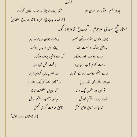
گرفت
پادشہ جسم اعتلاء احمد موسی لقا			آنکہ ہمائے چتراوبرسرمہ مکاں گرفت
(از قصائد بدرچاچ، ص: 21 در مدح سلطان)
استاد شیخ سعدی مرحوم ۔’’درمدح شاہزادہ گوئد‘‘
جوان وجواں بخت روشن ضمیر		بدولت جوان و بتدبیر پیر
بدانش بزرگ و بہمت بلند		ببازد دلیر و بدل ہوشمند
زہے دولت مادر روزگار		کہ رود چنیں پرورد درکنار
بدست کرم آب دریاببرد		برفعت محل ثریا ببرد
زہے چشم دولت بروئے تو باز		ہمہ شہر یاران گردن فراز
صدف راکہ بینی زدُردانہ پُر		نہ آنقدر دارد کہ یک دانہ دُر
تو آں در مکنون یک دانۂ		کہ پیرایہ سلطنت خانۂ
نگہدار یارب بچشم خودش		بپرہیز زآسیب چشم بدش
خدایا در آفاق نامی کنش		بتوفیق طاعت گرامی کنش
(از بوستاں باب اول)