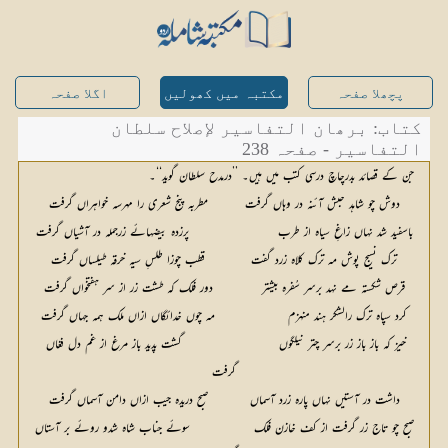
پچھلا صفحہ
مکتبہ میں کھولیں
اگلا صفحہ
کتاب: برھان التفاسیر لإصلاح سلطان
التفاسیر - صفحہ 238
جن کے قصائد بدرچاچ درسی کتب میں ہیں۔ ’’درمدح سلطان گوید‘‘۔
دوش چو شاہد حبش آئنہ در وہاں گرفت		مطربہ پنج شعری را مہرسہ خواہراں گرفت
باسفید شد نہاں زاغِ سیاہ از طرب			پرزدہ بیضہائے زرجملہ در آشیاں گرفت
ترک نسیج پوش مہ ترک کلاہ زرد گفت		قطب چوزا طلسِ سیہ خرقہ طیلساں گرفت
قرص شکستہ مے نہد برسر سُفرہ بیشتر		دور فلک کہ طشت زر از سر ہفتخواں گرفت
کرد سپاہ ترک رالشکر ہند منہزم			مہ چوں خدائگاں ازاں ملک ہمہ جہاں گرفت
خیز کہ باز باز زر برسر چتر نیلگوں			گشت پدید باز مرغ از غم دل فغاں 
گرفت
داشت در آستیں نہاں پارہ زرد آسماں		صبح دریدہ جیب ازاں دامن آسماں گرفت
صبح چو تاج زر گرفت از کف خازن فلک		سوئے جناب شاہ شدو روئے بر آستاں 