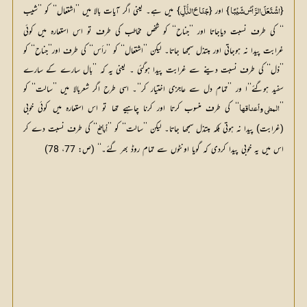
{
} اور {
} میں ہے۔ یعنی اگر آیات بالا میں ’’اشتعال‘‘ کو ’’شیب 
اشْتَعَلَ الرَّاْسُ شَیْبًا
جَنَاحَ الذُّلِّ
‘‘ کی طرف نسبت دیاجاتا اور ’’جناح‘‘ کو شخص مخاطب کی طرف تو اس استعارہ میں کوئی 
غرابت پیدا نہ ہوجاتی اور مبتذل سمجھا جاتا۔ لیکن ’’اشتعال‘‘ کو ’’رأس‘‘ کی طرف اور’’جناح‘‘ کو 
’’ذل‘‘ کی طرف نسبت دینے سے غرابت پیدا ہوگئی ۔ یعنی یہ کہ ’’بال سارے کے سارے 
سفید ہوگئے‘‘ا ور ’’تمام دل سے عاجزی اختیار کر‘‘۔ اسی طرح اگر شعربالا میں ’’سالت‘‘ کو 
’’
‘‘ کی طرف منسوب کرتا اور کرنا چاہیے تھا تو اس استعارہ میں کوئی خوبی 
المطي وأعناقہا
(غرابت) پیدا نہ ہوتی بلکہ مبتذل سمجھا جاتا۔ لیکن ’’سالت‘‘ کو ’’
‘‘ کی طرف نسبت دے کر 
أباطح
اس میں یہ خوبی پیدا کردی کہ گویا اونٹوں سے تمام روڈ بھر گئے۔‘‘ (ص: 77، 78)