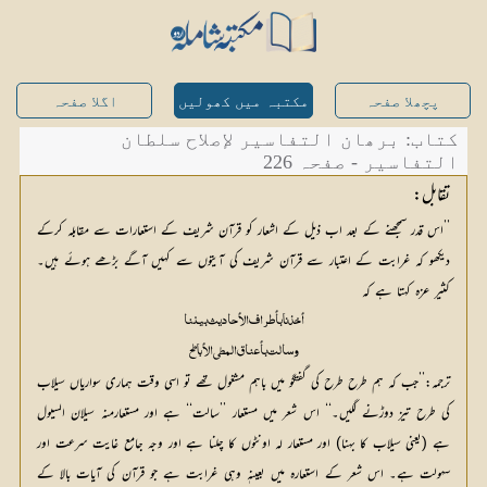
پچھلا صفحہ
مکتبہ میں کھولیں
اگلا صفحہ
کتاب: برھان التفاسیر لإصلاح سلطان
التفاسیر - صفحہ 226
تقابل:
’’اس قدر سمجھنے کے بعد اب ذیل کے اشعار کو قرآن شریف کے استعارات سے مقابلہ کرکے
دیکھو کہ غرابت کے اعتبار سے قرآن شریف کی آیتوں سے کہیں آگے بڑھے ہوئے ہیں۔
کثیر عزہ کہتا ہے کہ
أخذنا بأطراف الأحادیث بیننا
وسالت بأعناق المطي الأباطح
ترجمہ:’’جب کہ ہم طرح طرح کی گفتگو میں باہم مشغول تھے تو اسی وقت ہماری سواریاں سیلاب
کی طرح تیز دوڑنے لگیں۔‘‘ اس شعر میں مستعار ’’سالت‘‘ ہے اور مستعارمنہ سیلان السیول
ہے (یعنی سیلاب کا بہنا) اور مستعار لہ اونٹوں کا چلنا ہے اور وجہ جامع غایت سرعت اور
سہولت ہے۔ اس شعر کے استعارہ میں بعینہٖ وہی غرابت ہے جو قرآن کی آیات بالا کے