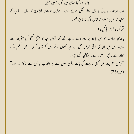
یوں اور کیا جہان میں کوئی حسیں نہیں
مرزا صاحب قادیانی کا قول پہلے نقل ہو چکا ہے۔ مولوی عبداللہ چکڑالوی کا قول نہ آپ کو
مفید نہ ہمیں مضر، نہ قابل ذکر نہ لائق فہم۔
قرآن اور بائیل:
پادری صاحب جو اس بات پر زور دے رہے تھے کہ قرآن مجید کا چیلنج تعلیم کی حیثیت سے
ہے، اس میں ان کی ذاتی غرض تھی۔ چنانچہ اُنہوں نے اس کو ظاہر کردیا۔ یعنی تعلیم کے
لحاظ سے بائیل اصل ہے۔ چنانچہ لکھتے ہیں:
’’قرآن شریف میں کوئی ہدایت کی بات ایسی نہیں ہے جو الکتاب بائبل سے ماخوذ نہ ہو۔‘‘
(ص:76)