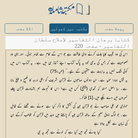
پچھلا صفحہ
مکتبہ میں کھولیں
اگلا صفحہ
کتاب: برھان التفاسیر لإصلاح سلطان
التفاسیر - صفحہ 220
اس کی وہ عجیب کایا پلٹ کرنے والی طاقت ہے جو اس کے کام سے ظاہر ہوئی۔ اور یہی وہ
خصوصیت ہے کہ جس کی مدعی خود یہ پاک کتاب اپنے آغاز ہی میں ہے۔ یہ کتاب اس میں
کوئی شک نہیں یہ ہدایت ہے متقیوں کے لیے۔‘‘ (ص:75)
یہ قول ہمارا مؤید ہے۔ ان دونوں صاحبوں نے قرآن شریف کو اعلی درجہ کا فصیح و بلیغ مانا
ہے۔ رہا اصل مسئلہ کہ تحدی (چیلنج) کس میں ہے؟ اس کا ثبوت ہم بشہادت قرآن پہلے
نمبروں میں دے چکے ہیں۔
 فتذکر۔
[1]
مولوی محمد علی صاحب نے جو قرآن مجید کی کشش کا ذکر کیا ہے سونے سے لکھنے کے قابل
ہے۔ جو لوگ ذوق سلیم کے ساتھ قرآن مجید کو پڑھتے ہیں وجد میں قرآن کو مخاطب کرکے ان
کی زبان سے نکل جاتا ہے
کیا جانے تجھ میں کیا ہے کہ لوٹے ہے تجھ پہ جی