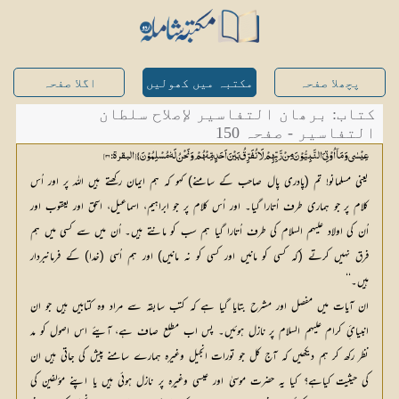
پچھلا صفحہ
مکتبہ میں کھولیں
اگلا صفحہ
کتاب: برھان التفاسیر لإصلاح سلطان
التفاسیر - صفحہ 150
عِیْسٰی وَ مَآ اُوْتِیَ النَّبِیُّوْنَ مِنْ رَّبِّھِمْ لَا نُفَرِّقُ بَیْنَ اَحَدٍ مِّنْھُمْ وَ نَحْنُ لَہٗ مُسْلِمُوْنَ} [البقرۃ: 36]
یعنی مسلمانو! تم (پادری پال صاحب کے سامنے) کہو کہ ہم ایمان رکھتے ہیں اللہ پر اور اُس
کلام پر جو ہماری طرف اُتارا گیا۔ اور اُس کلام پر جو ابراہیم، اسماعیل، اسحق اور یعقوب اور
اُن کی اولاد علیہم السلام کی طرف اُتارا گیا ہم سب کو مانتے ہیں۔ اُن میں سے کسی میں ہم
فرق نہیں کرتے (کہ کسی کو مانیں اور کسی کو نہ مانیں) اور ہم اُسی (خدا) کے فرمانبردار
ہیں۔‘‘
ان آیات میں مفصل اور مشرح بتایا گیا ہے کہ کتب سابقہ سے مراد وہ کتابیں ہیں جو ان
انبیائِ کرام علیہم السلام پر نازل ہوئیں۔ پس اب مطلع صاف ہے، آیئے اس اصول کو مد
نظر رکھ کر ہم دیکھیں کہ آج کل جو تورات انجیل وغیرہ ہمارے سامنے پیش کی جاتی ہیں ان
کی حیثیت کیاہے؟ کیا یہ حضرت موسیٰ اور عیسی وغیرہ پر نازل ہوئی ہیں یا اپنے مؤلفین کی