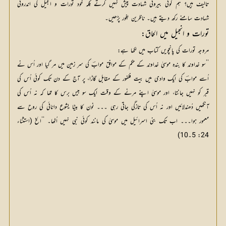
تالیف ہیں؟ ہم کوئی بیرونی شہادت پیش نہیں کرتے بلکہ خود تورات و انجیل کی اندرونی
شہادت سامنے رکھ دیتے ہیں۔ ناظرین بغور پڑھیں۔
تورات و انجیل میں الحاق:
مروجہ تورات کی پانچویں کتاب میں لکھا ہے:
’’سو خداوند کا بندہ موسیٰ خداوند کے حکم کے موافق موابؔ کی سر زمین میں مر گیا اور اُس نے
اُسے موابؔ کی ایک وادی میں بیت فغفور کے مقابل گاڑا، پر آج کے دن تک کوئی اُس کی
قبر کو نہیں جانتا، اور موسیٰ اپنے مرنے کے وقت ایک سو بیس برس کا تھا کہ نہ اُس کی
آنکھیں دُھندلائیں اور نہ اُس کی تازگی جاتی رہی ۔۔۔ نون کا بیٹا یشوع دانائی کی روح سے
معمور ہوا۔۔۔ اب تک بنی اسرائیل میں موسیٰ کی مانند کوئی نبی نہیں اُٹھا۔ ‘‘الخ (استثناء
24: 5۔10)