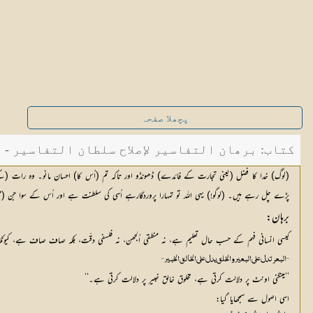
پچھلا صفحہ
کتاب: برھان التفاسیر لإصلاح سلطان التفاسیر - صفح
(لوگ) خدا کا فضل (یعنی تجارت کے فائدے) ڈھونڈو اور تاکہ تم (اُس کا) احسان مانو۔ وہ رات (کے
پڑے چل رہے ہیں۔ (لوگو!) یہی اللہ تو تمہارا پروردگارہے اُسی کی سلطنت ہے اور اُس کے سوا جن (معبو
برہان:
کیسی انسانی فہم کے حسب حال تعلیم ہے، نہ منطقی اُلجھن، نہ فلسفی دقّت، بلکہ صاف صاف ہے، کیو
’’البعر تدل علی البعیر والخلق یدل علی الخالق الخبیر‘‘
’’مینگنی اونٹ پر دلالت کرتی ہے، مخلوق خالق خبیر پر دلالت کرتی ہے۔‘‘
اسی اصول سے سمجھایا گیا: