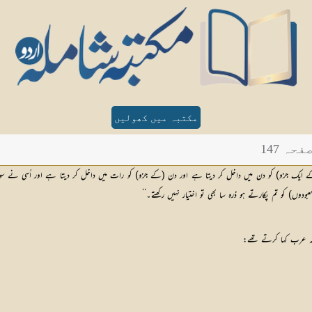
مکتبہ میں کھولیں
ہ 147
 ایک جزو) کو دن میں داخل کر دیتا ہے اور دن (کے جزو) کو رات میں داخل کر دیتا ہے اور اُسی نے سورج
دوں) کو تم پکارتے ہو ذرہ سا بھی تو اختیار نہیں رکھتے۔‘‘
نکہ عرب کہا کرتے تھے: