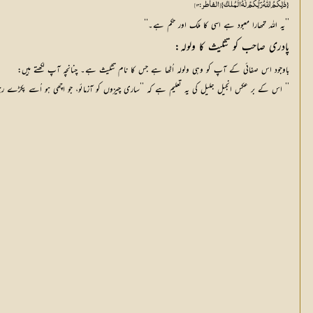
{ ذٰلِکُمُ اللّٰہُ رَبُّکُمْ لَہُ الْمُلْکُ} [الفاطر: 13]
’’یہ اللہ تمھارا معبود ہے اسی کا ملک اور حکم ہے۔‘‘
پادری صاحب کو تثلیث کا ولولہ:
باوجود اس صفائی کے آپ کو وہی ولولہ اُٹھا ہے جس کا نام تثلیث ہے۔ چنانچہ آپ لکھتے ہیں:
’’ اس کے بر عکس انجیل جلیل کی یہ تعلیم ہے کہ ’’ساری چیزوں کو آزمائو، جو اچھی ہو اُسے پکڑے رہو۔‘‘ (1۔ تسلونیکیوں 5۔ 21)میں سچ کہتا ہوں کہ اگر اسی تثلیث کا جس پر ہمارا ایمان ہے قرآن میں حکم یا 