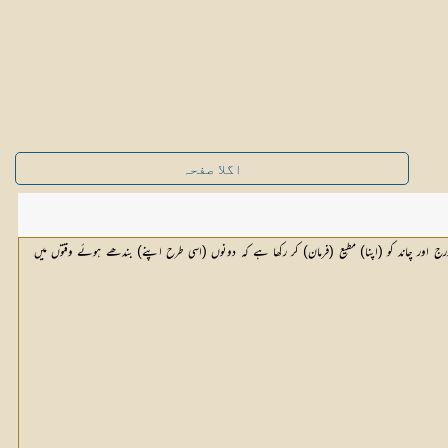
اگلا صفحہ
 اور چاند کو (اپنا) مطیع (فرمان) کر رکھا ہے کہ دونوں (اسی طرح اپنے) بندھے ہوئے وقتوں میں