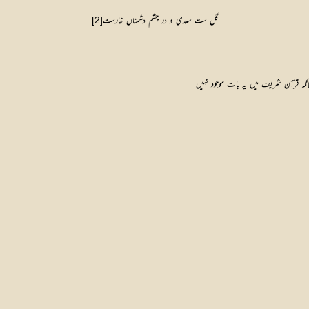
گل ست سعدی و در چشم دشمناں خارست
[2]
کہ قرآن شریف میں یہ بات موجود نہیں