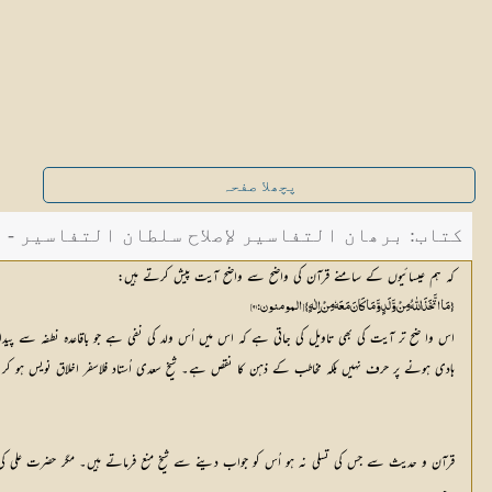
پچھلا صفحہ
کتاب: برھان التفاسیر لإصلاح سلطان التفاسیر - صفح
کہ ہم عیسائیوں کے سامنے قرآن کی واضح سے واضح آیت پیش کرتے ہیں:
{ مَا اتَّخَذَ اللّٰہُ مِنْ وَّلَدٍ وَّمَا کَانَ مَعَہٗ مِنْ اِِلٰہٍ} [المومنون: 91]
اس وا ضح تر آیت کی بھی تاویل کی جاتی ہے کہ اس میں اُس ولد کی نفی ہے جو باقاعدہ نطفہ سے پی
ہادی ہونے پر حرف نہیں بلکہ مخاطب کے ذہن کا نقص ہے۔ شیخ سعدی اُستاد فلاسفر اخلاق نویس ہو کر ک
قرآن و حدیث سے جس کی تسلی نہ ہو اُس کو جواب دینے سے شیخ منع فرماتے ہیں۔ مگر حضرت علی کی ش