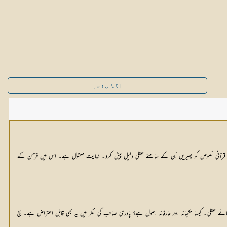
اگلا صفحہ
لوگ قرآنی نصوص کو پھیریں اُن کے سامنے عقلی دلیل پیش کرو۔ نہایت معقول ہے۔ اس میں قرآن کے
ے عقلی۔ کیسا حکیمانہ اور عارفانہ اصول ہے؟ پادری صاحب کی نظر میں یہ بھی قابل اعتراض ہے۔ سچ