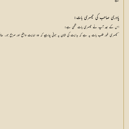
ہے
پادری صاحب کی تیسری بات:
اس کے بعد آپ نے تیسری بات لکھی ہے:
’’تیسری غور طلب بات یہ ہے کہ ہدایت کی شان یہ ہونی چاہیے کہ وہ نہایت واضح اور صریح ہو۔ حالان