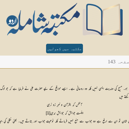
مکتبہ میں کھولیں
ہ 143
دا ہو۔ مسیح کی ولدیت ایسی نہیں بلکہ وہ روحانی ہے۔ ایسے مواقع کے لیے حضرت علی نے فرمایا ہے کہ جو 
ہتے ہیں
آنکس کہ بقرآن و خبر زو نرہی
اینست جوابش کہ جوابش ندہی
[1]
ان تو ان سے ارفع ہے وہ جواب سے منع نہیں فرماتے بلکہ نوعیتِ جواب اور بتاتے ہیں۔ یعنی نقلی کی بجائ