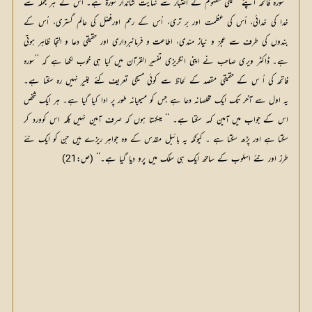
’’سورہ فاتحہ اپنے حقیقی مفہوم کے اعتبار سے نہایت شاندار سورۃ ہے۔ اس کے ہر جملہ سے
خدا کی خدائی، اُس کی عظمت اور بر تری، اُس کے رحم اورفضل کی عالم گستری، اُس کے
بندوں کی طرف سے عجز و نیاز مندی، اطاعت و فرمانبرداری اور حقیقی دعا و التجا ظاہر ہوتی
ہے۔ ڈاکٹر ویری صاحب نے اپنی انگریزی تفسیر القرآن میں کیا ہی خوب لکھا ہے کہ ’’سورہ
فاتحہ کی اُ س کے حقیقی مقصد کے لحاظ سے کوئی مسیحی تعریف کئے بغیر نہیں رہ سکتا ہے۔
یہ اول سے آخر تک ایک مخلصانہ دعا ہے جس کو مسیحیانہ طور پر ادا کیا گیا ہے۔ ہر ایک شخص
اس کے جواب میں آمین کہہ سکتا ہے۔ ‘‘ میںکہتا ہوں کہ صرف آمین نہیں بلکہ اس کوورد کر
سکتا ہے اور پڑھ سکتا ہے ۔ کیونکہ یہ بائبل مقدس کے وہ جواہر ریزے ہیں جن کو ایک نئے
طرز اور نئے اسلوب کے ساتھ ایک ہی سلک میں پرو دیا گیا ہے۔‘‘ (ص:21)