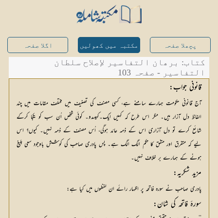
پچھلا صفحہ
مکتبہ میں کھولیں
اگلا صفحہ
کتاب: برھان التفاسیر لإصلاح سلطان
التفاسیر - صفحہ 103
قانونی جواب:
آج قانونی حکومت ہمارے سامنے ہے، کسی مصنف کی تصنیف میں مختلف مقامات میں چند
الفاظ دل آزار ہیں۔ مگر اس طرح کہ کہیں ایک۔کہیںدو۔ کوئی شخص اُن سب کو یکجا کرکے
شائع کرے تو دل آزاری اس کے ذمہ عائد ہوگی، اُس مصنف کے ذمہ نہیں۔ کیوں؟ اس
لیے کہ متفرق اور متفق کا حکم الگ الگ ہے۔ پس پادری صاحب کی کوشش باوجود سعی بلیغ
ہونے کے ہمارے بر خلاف نہیں۔
مزید شکریہ:
پادری صاحب نے سورہ فاتحہ پر اظہار رائے ان لفظوں میں کیا ہے:
سورۂ فاتحہ کی شان: