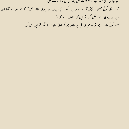
سید بدوی بھی مصائب و مشکلات میں بندوں کی مدد کرتے ہیں :
"جب بھی کوئی مصیبت پیش آئے تو وہ یہ کہے :"یا سیدی احمد بدوی خاطر معی!" "اے میرے آقا احمد بد
سید احمد بدوی سے نقل کرتے ہیں کہ انہوں نے کہا:"
جسے کوئی حاجت ہو تو وہ میری قبر پر حاضر ہو کر اپنی حاجت مانگے تو میں اس کی