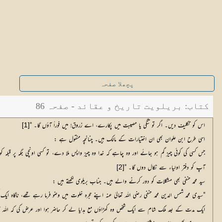
پچھلا صفحہ
کتاب: بریلویت تاریخ و عقائد - صفحہ 86
اس کو تکلیف دیں۔ اگر تو تنگی یا مصیبت میں پکارے، اے زروق! میں فوراً آؤں گا۔ "
[1]
اسی طرح ابن علوان بھی ان اختیارات کے مالک ہیں۔ چنانچہ منقول ہے :
جس کسی کی کوئی چیز گم ہو جائے اور وہ چاہے کہ خدا وہ چیز واپس ملا دے، تو کسی اونچی جگہ پر قبلہ 
آپ کو دفتر اولیاء سے نکال دوں گا۔ "
[2]
سید محمد حنفی بھی مشکلات کو دور کرنے والے ہیں۔ جناب بریلوی لکھتے ہیں :
"سیدی محمد شمس الدین محمد حنفی رضی اللہ تعالیٰ عنہ اپنے حجرہ خلوت میں وضو فرما رہے تھے، ناگ
ایک مدت کے بعد ملک شام سے ایک شخص وہ کھڑاؤں مع ہدایا لے کر حاضر ہوا اور عرض کی کہ اللہ تعا