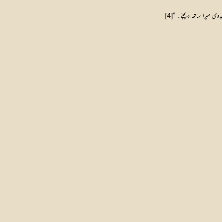
وی میرا ساتھ دیجئے۔ "
[4]