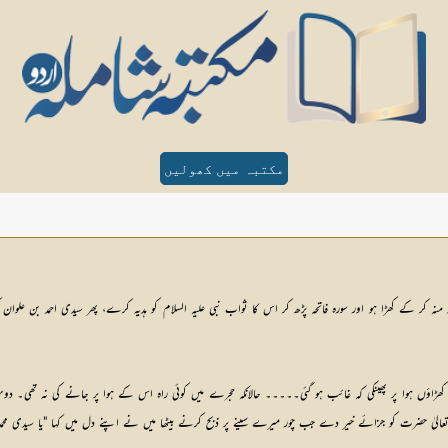
مکتبہ میں کھولیں
کو منہ کر کے کھڑا ہو اور سورہ فاتحہ پڑھ کر اس کا ثواب نبی علیہ السلام کو ہدیہ کرے، پھر سیدی احمد بن 
اہ ایک کھڑاؤں ہوا پر پھینکی کہ غائب ہو گئی۔۔۔۔۔ حالانکہ حجرے میں کوئی راہ اس کے ہوا پر جانے کی نہ 
لیٰ حضرت کو جزائے خیر دے جب چور میرے سینے پر ذبح کرنے بیٹھا میں نے اپنے دل میں کہا "یا سیدی محمد 