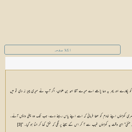
اگلا صفحہ
علوان کو پکارے اور پھر یہ دعا پڑھے اے میرے آقا احمد بن علوان، اگر آپ نے میری چیز نہ دی تو میں
تھی۔ دوسری کھڑاؤں اپنے خادم کو عطا فرمائی کہ اسے اپنے پاس رہنے دے، جب تک وہ پہلی واپس آئے۔
حنفی" اسی وقت یہ کھڑاؤں غیب سے آ کر اس کے سینے پر لگی کہ غش کھا کر الٹا ہو گیا۔ "
[3]