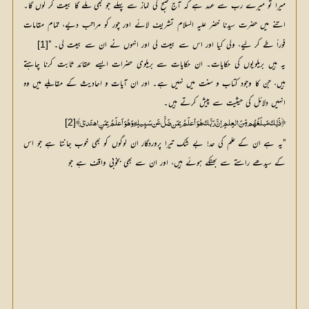
میرا تو میرے رب سے عہد ہے کہ آج صبح کی نماز سے پہلے جو بھی ملے گا بیعت کر لوں گا۔
اتنے میں حضرت سیدنا خضر علیہ السلام تشریف لائے اور چور کو مراتب دیے، تمام مقامات
فوراً طے کر لیے، ولی کیا اور اس سے بیعت لی اور انہوں نے ان سے بیعت لی۔ "
[1]
یہ ہیں بریلویوں کی حکایات۔ ان حکایات سے بریلوی حضرات ایسے عقائد ثابت کرنا چاہتے
ہیں، جن کا وجود کتاب و سنت میں نہیں ہے۔ اور ان آیات و احادیث کے مقابلے میں وہ
انہیں دلائل کی حیثیت سے پیش کرتے ہیں۔
[2]
﴿ ذَلِکَ مَبلَغُھُم مِّنَ العِلمِ اِنَّ رَبَّکَ ھُوَ اَعلَمُ بِمَن ضَلَّ عَن سَبِیلِہِ وَھُوَ اَعلَمُ بِمَنِ اھتَدیٰ﴾
"یہ ہے ان کے علم کی حد! بے شک تیرا پروردگار ان لوگوں کو بھی خوب جانتا ہے جو اس
کے سیدھے راستے سے بھٹکے ہوئے ہیں، اور ان سے بھی بخوبی واقف ہے جو