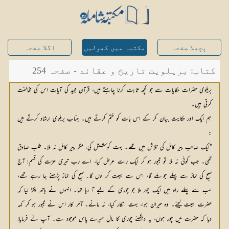
پچھلا صفحہ
مکتبہ میں کھولیں
اگلا صفحہ
کتاب: بریلویت تاریخ و عقائد - صفحہ 254
بریلوی حضرات حکایات سے جو کچھ ثابت کرنا چاہتے ہیں، قرآن مجید کی آیات اس کی مخالفت
کرتی ہیں۔
ہم ایک اور حکایت بیان کر کے اس بات کو ختم کرتے ہیں۔ جناب بریلوی ارشاد کرتے ہیں
:
"ایک صاحب پیر کامل کی تلاش میں تھے۔ بہت کوشش کی، مگر پیر کامل نہ ملا۔ طلب صادق
تھی۔ جب کوئی نہ ملا تو مجبور ہو کر ایک رات عرض کیا، اے رب تیری عزت کی قسم! آج
صبح کی نماز سے پہلے جو ملے گا، اس سے بیعت کر لوں گا۔ صبح کی نماز پڑھنے جا رہے تھے،
سب سے پہلے راہ میں ایک چور ملا جو چوری کے لیے آ رہا تھا۔ انہوں نے ہاتھ پکڑ لیا کہ
حضرت بیعت لیجئے۔ وہ حیران ہوا، بہت انکار کیا، نہ مانے۔ آخر کار اس نے مجبور ہو کر کہہ
دیا کہ حضرت میں چور ہوں، یہ دیکھئے چوری کا مال میرے پاس موجود ہے۔ آپ نے فرمایا!