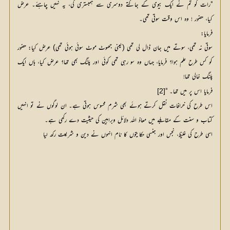
"رات کو تم نے ایک بیوی کے جاگتے دوسری سے ہمبستری کی، یہ نہیں چاہئے۔ عرض
کیا، حضور ! وہ اس وقت سوتی تھی۔
فرمایا:
سوتی نہ تھی، سوتے میں جان ڈال لی تھی (یعنی جھوٹ موٹ سوئی ہوئی تھی) عرض کیا: حضور
کو کس طرح علم ہوا؟ فرمایا، جہاں وہ سو رہی تھی کوئی اور پلنگ بھی تھا؟ عرض کیا، ہاں ایک
پلنگ خالی تھا!
فرمایا اس پر میں تھا۔ "
[2]
اس طرح کی خرافات نقل کرتے ہوئے بھی شرم محسوس ہوتی ہے۔ ان لوگوں نے تو انہیں
کتاب و سنت کے مقابلے میں معاذ اللہ دلائل وبراہین کی حیثیت دے رکھی ہے۔
اسی طرح کی غلیظ، نجس اور جنسی حکایتوں کا نام انہوں نے دین و شریعت رکھ لیا