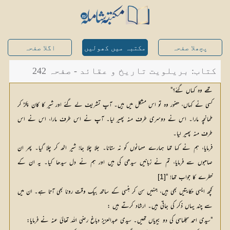
پچھلا صفحہ
مکتبہ میں کھولیں
اگلا صفحہ
کتاب: بریلویت تاریخ و عقائد - صفحہ 242
تھے وہ کہاں گئے؟"
کسی نے کہاں، حضور وہ تو اس مشکل میں ہیں۔ آپ تشریف لے گئے اور شیر کا کان پکڑ کر
طمانچہ مارا۔ اس نے دوسری طرف منہ پھیر لیا۔ آپ نے اس طرف مارا، اس نے اس
طرف منہ پھیر لیا۔
فرمایا، ہم نے کہا تھا ہمارے مہمانوں کو نہ ستانا۔ جلا چلا جا! شیر اٹھ کر چلا گیا۔ پھر ان
صاحبوں سے فرمایا، تم نے زبانیں سیدھی کی ہیں اور ہم نے دل سیدھا کیا۔ یہ ان کے
خطرے کا جواب تھا! "
[1]
کچھ ایسی حکایتیں بھی ہیں، جنہیں سن کر ہنسی کے ساتھ بیک وقت رونا بھی آتا ہے۔ ان میں
سے چند یہاں ذکر کی جاتی ہیں۔ ارشاد کرتے ہیں :
"سیدی احمد سجلماسی کی دو بیویاں تھیں۔ سیدی عبدالعزیز دباغ رضی اللہ تعالیٰ عنہ نے فرمایا: