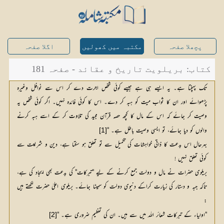
پچھلا صفحہ
مکتبہ میں کھولیں
اگلا صفحہ
کتاب: بریلویت تاریخ و عقائد - صفحہ 181
تک پہنچتا ہے۔ یہ ایسے ہی ہے جیسے کوئی شخص اجرت دے کر اس سے نوافل وغیرہ
پڑھوائے اور ان کا ثواب میت کو ہبہ کر دے۔ اس کا کوئی فائدہ نہیں۔ اگر کوئی شخص یہ
وصیت کر جائے کہ اس کے مال کا کچھ حصہ قرآن مجید کی تلاوت کر کے اسے ہبہ کرنے
والوں کو دیا جائے، تو ایسی وصیت باطل ہے۔ "
[1]
بہرحال اس بدعت کا ذاتی خواہشات کی تکمیل سے تو تعلق ہو سکتا ہے، دین و شریعت سے
کوئی تعلق نہیں !
بریلوی حضرات نے مال و دولت جمع کرنے کے لیے "تبرکات" کی بدعت بھی ایجاد کی ہے،
تاکہ جبہ و دستار کی زیارت کراکے دنیوی دولت کو سمیٹا جائے۔ بریلوی اعلیٰ حضرت لکھتے ہیں
:
"اولیاء کے تبرکات شعائر اللہ میں سے ہیں۔ ان کی تعظیم ضروری ہے۔ "
[2]