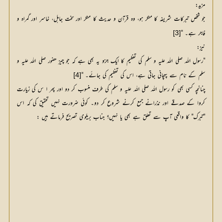
مزید:
جو شخص تبرکات شریفہ کا منکر ہو، وہ قرآن و حدیث کا منکر اور سخت جاہل، خاسر اور گمراہ و
فاجر ہے۔ "
[3]
نیز:
"رسول اللہ صلی اللہ علیہ و سلم کی تعظیم کا ایک جزو یہ بھی ہے کہ جو چیز حضور صلی اللہ علیہ و
سلم کے نام سے پہچانی جاتی ہے، اس کی تعظیم کی جائے۔ "
[4]
چنانچہ کسی بھی کو رسول اللہ صلی اللہ علیہ و سلم کی طرف منسوب کر دو اور پھر ا س کی زیارت
کروا کے صدقے اور نذرانے جمع کرنے شروع کر دو۔ کوئی ضرورت نہیں تحقیق کی کہ اس
"تبرک" کا واقعی آپ سے تعلق ہے بھی یا نہیں؟ جناب بریلوی تصریح فرماتے ہیں :