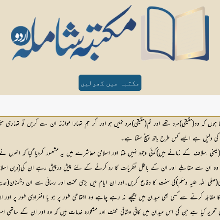
مکتبہ میں کھولیں
وں کہ وہ(حقیقی)مرد تھے اور تم(حقیقی)مرد نہیں ہو اور اگر ہم تمہارا موازنہ ان سے کریں تو تمہاری
ی کی دلیل ہے ایسے کس طرح ہاتھ پہنچ سکتا ہے۔
ہ ان سے مقابلے اور ان کے باطل نظریات کا رد کرنے کے لئے پیش درپیش رہے ان کی(دین اسلام کے لئے
صلی اللہ علیہ وسلم)کی سنت کا دفاع کریں۔اور ان ایام میں بڑی محنت اور رسائی سے ان دشمنان(ح
م کا مقابلہ کرنے سے کسی بھی میدان میں پیچھے نہ رہے چاہے وہ اجتماعی طور پر ہو یا انفرادی طور پر او
نگرانی تحریر کیا ہے جن کی اس میدان میں کافی وشافی محنت اور مشکورہ خدمات ہیں کہ وہ اور ان کے سات