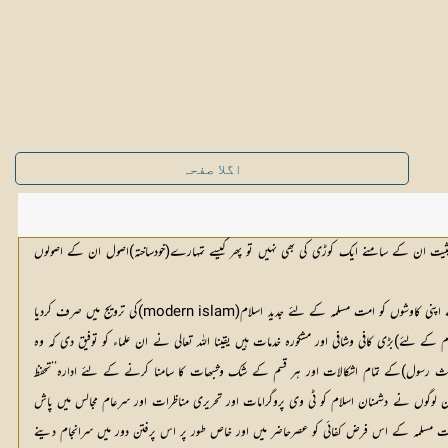
اگلا صفحہ
 حیثیت ان کے سامنے ایک کوڑی کی بھی نہیں تو پھر کیسے تمہارے(خودساختہ)اصول ان کے اصولوں
(5) (ان لوگوں نے)قرآنی اصطلاحات میں اس طرح کی تحریفا ت کیں کہ جس کا قرون ماضی میں(یعنی اسلاف کے زمانے میں)کوئی وجود نہیں ملتا اور اسلامی معاشرے میں یہ مشھور کردیا گیا کہ انہوں نے اپنی کاوشوں کو امت مسلمہ کے لئے جدید اسلام(modern islam)کی ترویج میں صرف کردیا
)بڑی کافی وشافی اور مشکورہ خدمات ہیں یقینا اللہ تعالی نے ان علماء کو توفیق دی کہ وہ
دیث رسول)کے تمام اشکالات اور ہر قسم کے شک وشبھات کا سامنا کرنے کے لئے ادارہ’’تحفظ
ر ان لوگوں نے دشمنان اسلام کو ٹی وی پروگرامات اور تحریری مناظرات اور سرعام مجالس میں پاش
ھی امت مسلمہ کے اس فرض کفائی کو عصرحاضر میں اور خاص طور پر اس پرفتن دور میں سرانجام دینے