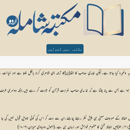
مکتبہ میں کھولیں
 شبہ وغیرہ کیا جاتا ہے۔لیکن غامدی صاحب کا لفظ(
)کا ترجمہ یہی شاعری کرنا بالکل غلط ہے اور خیانت ہے۔کی
اِنّ
ا ہے جس سے پتہ چلتا ہے کہ غا مدی صاحب غرابتِ قرآن کو ثابت کر رہے ہیں۔جبکہ دوسری طرف اسک
اس الفاظ کے معروف معنی ہی پیش نظر رہنے چاہئے۔ان سے ہٹ کر اس کی کوئی تاویل قبول نہیں کی جا 
مان ہی ہے۔(اصول ومبادی میزان:۱۸،۱۹)