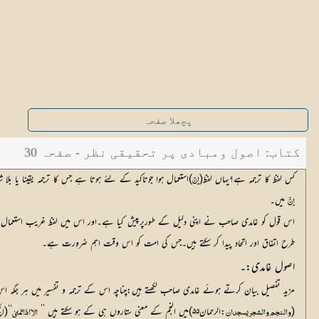
پچھلا صفحہ
کتاب: اصول ومبادی پر تحقیقی نظر - صفحہ 30
کس لفظ کا ترجمہ ہے؟یہاں لفظ(
)استعمال ہوا جوتاکید کے لئے ہوتا ہے جس کا ترجمہ یقینا یا بلا
اِنّ
 میں۔
اِنَّ
اس قول کو غامدی صاحب نے اپنی دلیل کے طورپرپیش کیا ہے۔اور اس میں لفظ غریب استعمال ہو
طرح اتفاق اور اتحاد پیدا کر سکتے ہیں۔جس کی امت کو اس وقت اہم ضرورت ہے۔
اصول غامدی:۔
مزید تفصیل بیان کرتے ہوئے غامدی صاحب لکھتے ہیں:چناچہ اس کے ترجمہ و تفسیر میں ہر جگہ 
(
:الرحمان۵۵)میں النجم کے معنی ستاروں ہی کے ہو سکتے ہیں ’’ 
‘‘(الحج:۲۲۔۵۲)میں الفاظ تمنیٰ کا مفہوم خواہش اور ار
والنجم والشجر یسجدان
الا اذا تمنیٰ