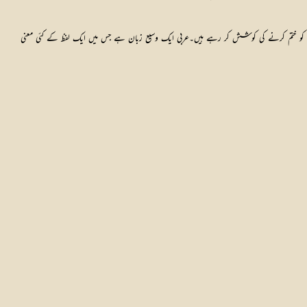
 کو ختم کرنے کی کوشش کر رہے ہیں۔عربی ایک وسیع زبان ہے جس میں ایک لفظ کے کئی معنی