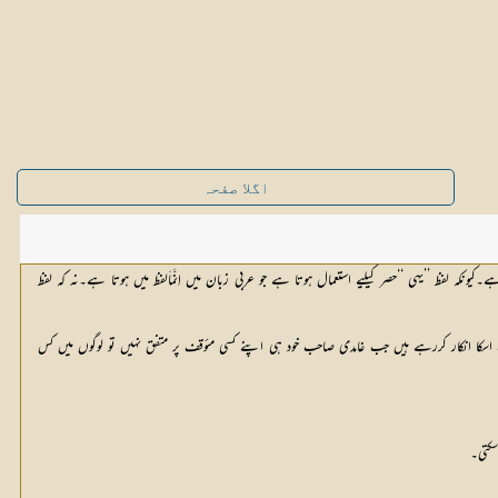
اگلا صفحہ
ونکہ لفظ ’’یہی ‘‘حصر کیلیے استعمال ہوتا ہے جو عربی زبان میں اِنَّماَلفظ میں ہوتا ہے۔نہ کہ لفظ 
ا انکار کررہے ہیں جب غامدی صاحب خود ہی اپنے کسی مئوقف پر متفق نہیں تو لوگوں میں کس
سکتی۔