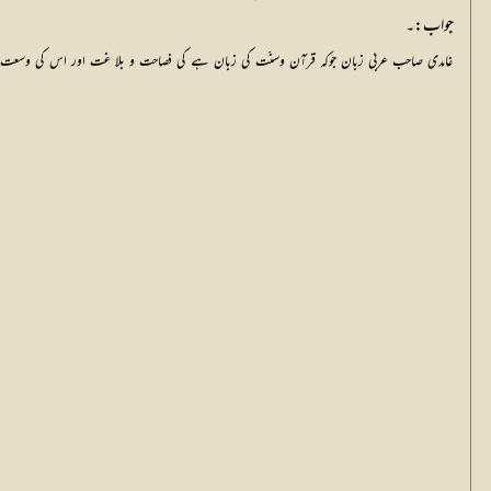
جواب:۔
غامدی صاحب عربی زبان جوکہ قرآن وسنّت کی زبان ہے کی فصاحت و بلا غت اور اس کی وسعت