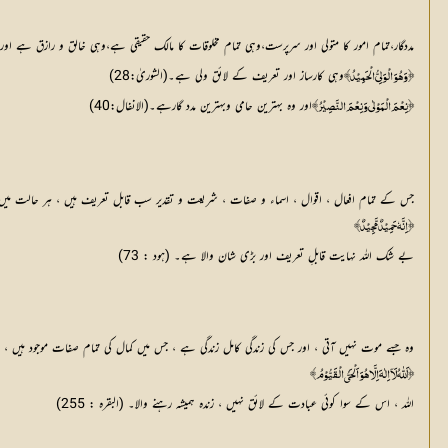
مددگار،تمام امور کا متولی اور سرپرست،وہی تمام مخلوقات کا مالک حقیقی ہے،وہی خالق و رازق ہے 
وہی کارساز اور تعریف کے لائق ولی ہے۔(الشوریٰ:28)
﴿ وَهُوَ الْوَلِيُّ الْحَمِيْدُ ﴾
اور وہ بہترین حامی وبہترین مدد گارہے۔(الانفال:40)
﴿نِعْمَ الْمَوْلٰى وَنِعْمَ النَّصِيْرُ ﴾
جس کے تمام افعال ، اقوال ، اسماء و صفات ، شریعت و تقدیر سب قابل تعریف ہیں ، ہر حالت میں اس کی تعر
﴿اِنَّهٗ حَمِيْدٌ مَّجِيْدٌ ﴾
بے شک اللہ نہایت قابلِ تعریف اور بڑی شان والا ہے۔ (ہود : 73)
وہ جسے موت نہیں آتی ، اور جس کی زندگی کامل زندگی ہے ، جس میں کمال کی تمام صفات موجود ہیں ، اور ہر 
﴿اَللّٰهُ لَآ اِلٰهَ اِلَّا ھُوَ اَلْحَيُّ الْقَيُّوْمُ ﴾
اللہ ، اس کے سوا کوئی عبادت کے لائق نہیں ، زندہ ہمیشہ رہنے والا۔ (البقرہ : 255)