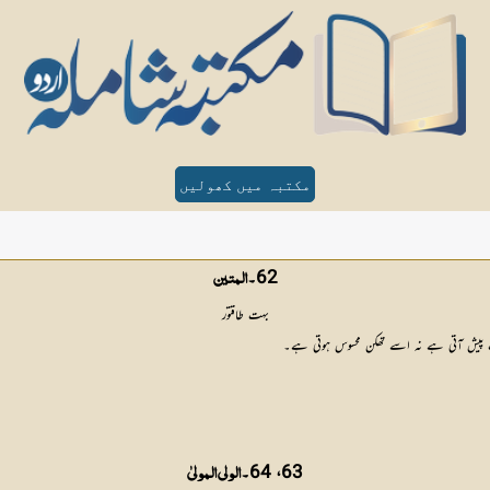
مکتبہ میں کھولیں
62۔
المتین
بہت طاقتور
ت پیش آتی ہے نہ اسے تھکن محسوس ہوتی ہے۔
63، 64۔
الولی المولیٰ