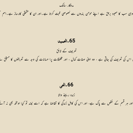
مددگار ،مالک
اوروہی سب کا معبود برحق ہے اپنے مومن بندوں سے خصوصی محبت کرتا ہے۔اور ان کا حقیقی کارساز ہے۔اسم ’’
65۔
الحمید
تعریف کے لائق
یف کی جاتی ہے ، وہ اپنی صفاتِ کمال ، اور مخلوقات پرا حسانات کی وجہ سے تعریفوں کا مستحق ہے۔قرآن مجید میں
66۔
الحی
زندہ رہنے والا
قسم کے نقص سے پاک ہے، اور اس کی کامل زندگی کا تقاضا ہے کہ اسے نیند تو کیا اونگھ بھی نہ آئے۔قرآن مجید میں 