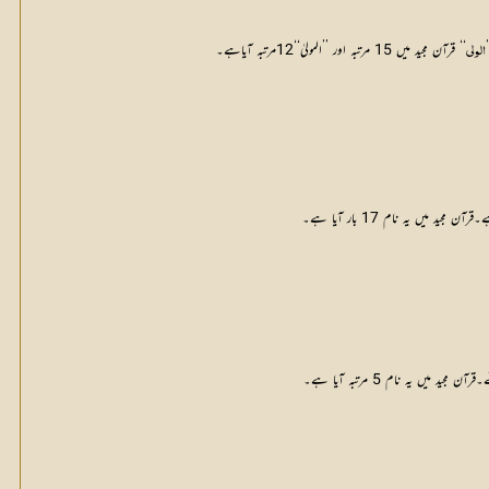
‘‘ قرآن مجید میں 15 مرتبہ اور ’’المولیٰ‘‘12مرتبہ آیاہے۔
الولی
 یہ نام 17 بار آیا ہے۔
یہ نام 5 مرتبہ آیا ہے۔