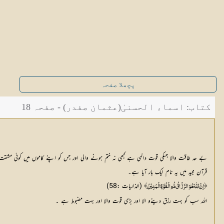
پچھلا صفحہ
کتاب: اسماء الحسنیٰ(عثمان صفدر) - صفحہ 18
بے حد طاقت والا جسکی قوت دائمی ہے کبھی نہ ختم ہونے والی اور جس کو اپنے کاموں میں کوئی مشق
قرآن مجید میں یہ نام ایک بار آیا ہے۔
 (الذاریات :58)
﴿اِنَّ اللّٰهَ هُوَ الرَّزَّاقُ ذُو الْقُوَّةِ الْمَتِيْنُ ﴾
اللہ سب کو بہت رزق دینےو الا اور بڑی قوت والا اور بہت مضبوط ہے ۔