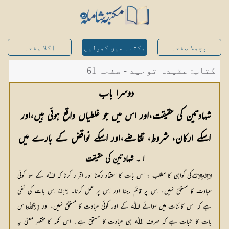
پچھلا صفحہ
مکتبہ میں کھولیں
اگلا صفحہ
کتاب: عقیدہ توحید - صفحہ 61
شہادتین کی حقیقت،اور اس میں جو غلطیاں واقع ہوئی ہیں،اور 
اسکے ارکان، شروط، تقاضے،اور اسکے نواقض کے بارے میں
ا ۔ شہادتین کی حقیقت
کی گواہی کا مطلب : اس بات کا اعتقاد رکھنا اور اقرار کرنا کہ اﷲ کے سوا کوئی 
لا إلٰہ إلا اللّٰہِ
عبادت کا مستحق نہیں، اس پر قائم رہنا اور اس پر عمل کرنا۔ 
 اس بات کی نفی 
لا إلہٰ
ہے کہ اس کائنات میں سوائے اﷲ کے اور کوئی عبادت کا مستحق نہیں، اور 
اس 
(إلاّ اللّٰہِ )
بات کا اثبات ہے کہ صرف اﷲ ہی عبادت کا مستحق ہے۔ اس کلمہ کا مختصر معنی یہ 