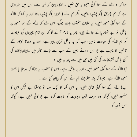
ہوا کہ : اﷲ کے سوا کوئی معبودِ بر حق نہیں ۔ لفظِ 
جو کہ خبر ہے، اس میں ضروری 
( لا)
ہے کہ ہم (برحق )کو پوشیدہ مانیں، اگر ہم نے ( موجود )کو پوشیدہ مانا اور یہ کہا کہ اﷲ 
کے سوا کوئی معبود نہیں، یہ خلافِ حقیقت بات ہوگی، اس لئے کہ اﷲ کے سوا معبودانِ 
باطل تو بے شمار پائے جاتے ہیں، پھر یہ لازم آئے گا کہ ان تمام چیزوں کی عبادت 
کو ہم اﷲ کی عبادت مانیں، جب کہ یہ باطل ترین چیز ہے، اور یہ وحدۃ الوجود کے 
قائلین کا مذہب ہے جو اس روئے زمین کے سب سے بڑے کافر ہیں ۔
 کی 
لاإلہ إلاّ اﷲ
کئی باطل تشریحات کی گئی ہیں جن میں سے چند یہ ہیں :
) اﷲ کے سوا کوئی معبود نہیں، اور یہ باطل ہے، اس کا مطلب یہ ہوگا کہ ہرسچّا یا جھوٹا 
أ
معبود اﷲ ہے، جیسا کہ چند سطرپہلے ہم نے اس کو بیان کیا ہے ۔
ب) اﷲ کے سوا کوئی خالق نہیں، یہ اس کلمہ کا ایک حصہ تو ہوسکتا ہے لیکن اس کا
مقصود نہیں، کیونکہ وہ صرف توحیدِ ربوبیت کو ثابت کرتا ہے جو کافی نہیں ہے، کیونکہ
اس توحید کو