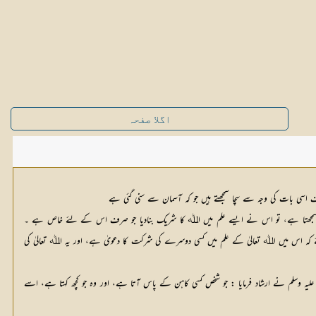
اگلا صفحہ
اسی بات کی وجہ سے سچا سمجھتے ہیں جو کہ آسمان سے سنی گئی ہے
ا سمجھتا ہے، تو اس نے ایسے علم میں اﷲ کا شریک بنادیا جو صرف اس کے لئے خاص ہے ۔
کہ اس میں اﷲ تعالیٰ کے علم میں کسی دوسرے کی شرکت کا دعویٰ ہے، اور یہ اﷲ تعالیٰ کی
) ترجمہ : حضرت ابو ہریرہ رضی اﷲ عنہ سے مروی ہے کہ نبی صلی اللہ علیہ وسلم نے ارشاد فرمایا : جو شخص کسی کاہن کے پاس آتا ہے، اور وہ جو کچھ کہتا ہے، اسے 