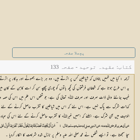
پچھلا صفحہ
کتاب: عقیدہ توحید - صفحہ 133
ترجمہ : کیا میں تمہیں بتاؤں کہ شیاطین کس پر اترتے ہیں، وہ ہر بڑے جھوٹے اور بدکار پر ات
یہ اس طرح ہوتا ہے کہ شیطان فرشتوں کی کچھ باتوں کو چوری چھپے سن کر اسے کاہن کے کان می
غیب جاننے والی ذات صرف اور صرف اﷲ تعالیٰ کی ہے، جو شخص اس علم میں اس کی حصہ دار
کہانت شرک سے پاک نہیں ہے، اس لئے کہ اس میں شیاطین کا تقرب حاصل کرنے کے لئے انہیں ا
الوہیت میں بھی شرک ہے، اسلئے کہ اسمیں غیراﷲ کا تقرب حاصل کرنے کے لئے اس کی عب
 : ’’ 
عن أبی ھریرۃ رضی اللّٰہِ عنہ، عن النبی صلی اللہ علیہ وسلم قال
مَنْ أَتٰی کَاہِنًا فَصَدَّقَہُ بِمَا یَقُوْلُ، فَقَدْ کَفَرَ بِمَا أُنْز
سچا سمجھتا ہے، تو ایسے شخص نے محمد صلی اللہ علیہ وسلم پر نازل شدہ شریعت کا انکار کردیا ۔