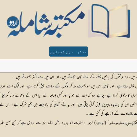
مکتبہ میں کھولیں
رتے ہیں، وہ فرشتوں کی باتیں سننے کے لئے کان لگاتے ہیں، اور ان میں سے اکثر جھوٹے ہیں ۔
ں ڈال دیتا ہے، اور کاہن اس میں سو جھوٹ ملا کر لوگوں کے سامنے پیش کرتا ہے، اور لوگ اسے صرف 
ی کا دعویٰ کرتا ہے، چاہے وہ کہانت سے ہو یا اور کسی ذریعہ سے، یا اس کے دعوے دار کو سچّ
ن کی پسندیدہ چیزیں پیش کرنی پڑتی ہیں، اور یہ اﷲ تعالیٰ کی ربوبیت میں بھی شرک ہے، اس لئے 
ادت چڑھاوے کے ذریعے کی گئی ہے ۔
‘‘ (
ِلَ عَلٰی مُحَمَّدٍ صلی اللہ علیہ وسلم
أبوداؤد 