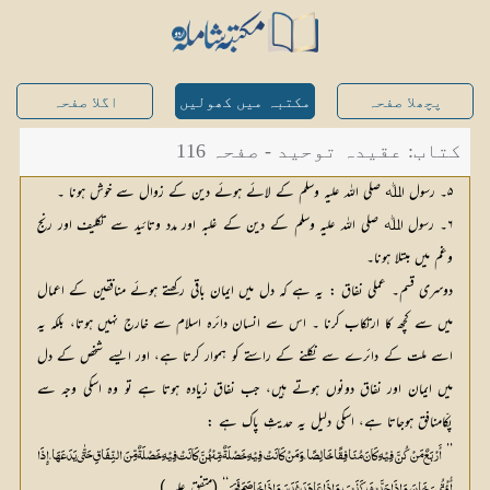
پچھلا صفحہ
مکتبہ میں کھولیں
اگلا صفحہ
کتاب: عقیدہ توحید - صفحہ 116
۵۔ رسول اﷲ صلی اللہ علیہ وسلم کے لائے ہوئے دین کے زوال سے خوش ہونا ۔
۶۔ رسول اﷲ صلی اللہ علیہ وسلم کے دین کے غلبہ اور مدد وتائید سے تکلیف اور رنج
وغم میں مبتلا ہونا۔
دوسری قسم۔ عملی نفاق : یہ ہے کہ دل میں ایمان باقی رکھتے ہوئے منافقین کے اعمال
میں سے کچھ کا ارتکاب کرنا ۔ اس سے انسان دائرہ اسلام سے خارج نہیں ہوتا، بلکہ یہ
اسے ملت کے دائرے سے نکلنے کے راستے کو ہموار کرتا ہے، اور ایسے شخص کے دل
میں ایمان اور نفاق دونوں ہوتے ہیں، جب نفاق زیادہ ہوتا ہے تو وہ اسکی وجہ سے
پکّامنافق ہوجاتا ہے، اسکی دلیل یہ حدیثِ پاک ہے :
’’
‘‘ (متفق علیہ )