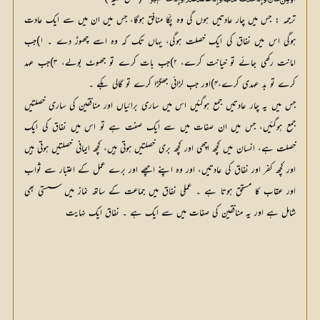
أُؤْتُمِنَ خَانَ،وَإِذَا حَدَّثَ کَذَبَ، وَإِذَا عَاہَدَ غَدَرَ، وَإِذَا خَاصَمَ فَجَرَ 
ترجمہ : جس میں چار عادتیں ہوں گی وہ پکّا منافق ہوگا، جس میں ان میں سے ایک عادت
ہوگی اس میں نفاق کی ایک خصلت ہوگی، یہاں تک کہ وہ اسے چھوڑ دے ۔ ۱)جب
امانت رکھی جائے تو خیانت کرے، ۲)جب بات کرے تو جھوٹ بولے، ۳)جب عہد
کرے تو بد عہدی کرے،۴)اور جب لڑائی جھگڑا کرے تو گالی بکے ۔
جس میں یہ چار عادتیں جمع ہوگئیں اس میں ساری برائیاں اور منافقین کی ساری خصلتیں
جمع ہوگئیں، جس میں ان صفات میں سے ایک صفت ہے تو اس میں نفاق کی ایک
خصلت ہے، انسان میں کچھ اچھی اور کچھ بری خصلتیں ہوتی ہیں، کچھ ایمانی خصلتیں ہوتی ہیں
اور کچھ کفر اور نفاق کی عادتیں، اور وہ اپنے اچھے اور برے عمل کے اعتبار سے ثواب
اور عقاب کا مستحق ہوتا ہے ۔ عملی نفاق میں جماعت کے ساتھ نماز میں سستی بھی
شامل ہے اور یہ منافقین کی صفات میں سے ایک ہے ۔ نفاق ایک نہایت