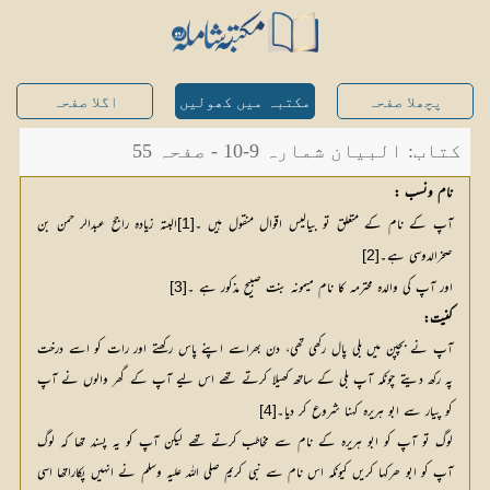
پچھلا صفحہ
مکتبہ میں کھولیں
اگلا صفحہ
کتاب: البیان شمارہ 9-10 - صفحہ 55
نام ونسب :
آپ کے نام کے متعلق تو بیالیس اقوال منقول ہیں ۔
البتہ زیادہ راجح عبدالر حمن بن 
[1]
صخرالدوسی ہے۔
[2]
اور آپ کی والدہ محترمہ کا نام میمونہ بنت صبیح مذکور ہے ۔
[3]
کنیت:
آپ نے بچپن میں بلی پال رکھی تھی، دن بھراسے اپنے پاس رکھتے اور رات کو اسے درخت
پہ رکھ دیتے چونکہ آپ بلی کے ساتھ کھیلا کرتے تھے اس لیے آپ کے گھر والوں نے آپ
کو پیار سے ابو ہریرہ کہنا شروع کر دیا۔
[4]
لوگ تو آپ کو ابو ہریرہ کے نام سے مخاطب کرتے تھے لیکن آپ کو یہ پسند تھا کہ لوگ
آپ کو ابو ھرکہا کریں کیونکہ اس نام سے نبی کریم صلی اللہ علیہ وسلم نے انہیں پکاراتھا اسی