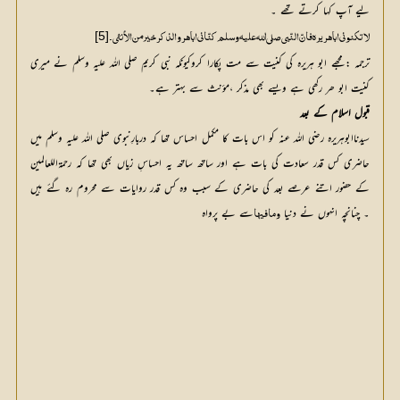
لیے آپ کہا کرتے تھے ۔
[5]
لا تکنونی ابا ہریرہ فانّ النّبی صلی اللہ علیہ وسلم کنّانی اباھروالذکر خیرمن الأنثی ۔
ترجمہ :مجھے ابو ہریرہ کی کنیت سے مت پکارا کروکیونکہ نبی کریم صلی اللہ علیہ وسلم نے میری
کنیت ابو ھر رکھی ہے ویسے بھی مذکر ،مؤنث سے بہتر ہے۔
قبول اسلام کے بعد
سیدناابوہریرہ رضی اللہ عنہ کو اس بات کا مکمل احساس تھا کہ دربارِنبوی صلی اللہ علیہ وسلم میں
حاضری کس قدر سعادت کی بات ہے اور ساتھ ساتھ یہ احساسِ زیاں بھی تھا کہ رحمۃاللعالمین
کے حضور اتنے عرصے بعد کی حاضری کے سبب وہ کس قدر روایات سے محروم رہ گئے ہیں
۔ چنانچہ انہوں نے دنیا
سے بے پرواہ 
ومافیھا 