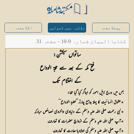
پچھلا صفحہ
مکتبہ میں کھولیں
اگلا صفحہ
کتاب: البیان شمارہ 9-10 - صفحہ 31
ساتواں سیکشن:
فتح مکہ کے بعد سے حجۃ الوداع
کے اختتام تک
جس میں درج ذیل امور کو اجاگر کیا گیا تھا:
٭حقوق انسانیت کا پہلا جامع چارٹر’’خطبۃ الوداع‘‘
٭نبیِ رحمت صلی اللہ علیہ وسلم کے دنیاوی واخروی خصائص مبارکہ
٭آپ صلی اللہ علیہ وسلم کے ازواجِ مطہرات کا تعارف
٭آپ صلی اللہ علیہ وسلم کی اولادباسعادت کا تعارف