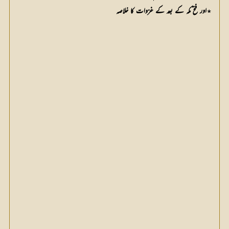
٭اور فتح مکہ کے بعد کے غزوات کا خلاصہ