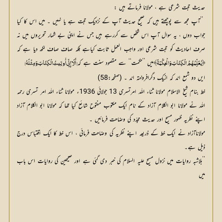
حدیث حجت شرعی ہے ، مولانا فرماتے ہیں :
’’آپ
مجھ سے پوچھتے ہیں کہ صحیح حدیث آپ کے نزدیک حجت ہے یا نہیں ۔ میں اس کا کیا 
جواب دوں ، یہ سوال آپ اس شخص سے کررہے ہیں جس نے اپنی بے شمار تحریروں میں نہ 
صرف احادیث کو حجت شرعی اور واجب العمل ثابت کیاہے بلکہ صاف صاف لکھ دیا ہے کہ 
میں ’’حکمت‘‘ سے مقصود سنت ہے کہ
﴿ يُعَلِّمُهُمُ الْكِتَابَ وَالْحِكْمَةَ﴾
 [أَلَا إِنِّي أُوتِيتُ الْكِتَابَ وَمِثْلَهُ]
ایں دو شمع اند کہ ازیک دگرافروختہ اند ۔ (صفحہ:58)
خط بنام شیخ الاسلام مولانا ثناء اللہ امرتسری 13 جولائی 1936ء مولانا ثناء اللہ امر تسری رحمہ
اللہ نے مولانا ابو الکلام آزاد کے نام ایک مکتوب مفتوح شائع کیا تھا کہ مولانا ابو الکلام آزاد
اپنے نظریہ ظہور مسیح اور حدیث مجدّد کی وضاحت فرمائیں ۔
مولاناآزاد نے ایک خط کے ذریعہ اپنے نظریہ کی وضاحت فرمائی ، اس خط کا ایک اقتباس درج
ذیل ہے۔
’’بلاشبہ روایات میں نزول مسیح علیہ السلام کی خبر دی گئی ہے اور صحیحین کی روایات اس باب
میں