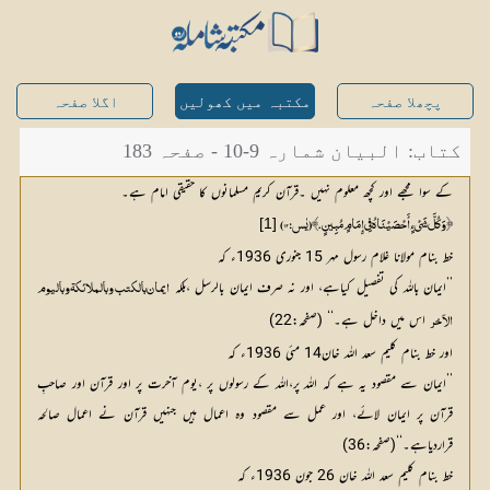
پچھلا صفحہ
مکتبہ میں کھولیں
اگلا صفحہ
کتاب: البیان شمارہ 9-10 - صفحہ 183
کے سوا مجھے اور کچھ معلوم نہیں ۔قرآن کریم مسلمانوں کا حقیقی امام ہے۔
[1]
﴿ وَكُلَّ شَيْءٍ أَحْصَيْنَاهُ فِي إِمَامٍ مُبِينٍ .﴾ (یٰس:12)
خط بنام مولانا غلام رسول مہر 15 جنوری 1936ء کہ
’’ایمان باللہ کی تفصیل کیاہے، اور نہ صرف ایمان بالرسل ،بلکہ
 اس میں داخل ہے
۔‘‘ (صفحہ:22) 
الآخر
اور خط بنام کلیم سعد اللہ خان14 مئی 1936ء کہ
’’ایمان سے مقصود یہ ہے کہ اللہ پر،اللہ کے رسولوں پر ،یوم آخرت پر اور قرآن اور صاحبِ
قرآن پر ایمان لائے، اور عمل سے مقصود وہ اعمال ہیں جنہیں قرآن نے اعمال صالحہ
قراردیاہے۔‘‘(صفحہ:36)
خط بنام کلیم سعد اللہ خان 26 جون 1936ء کہ