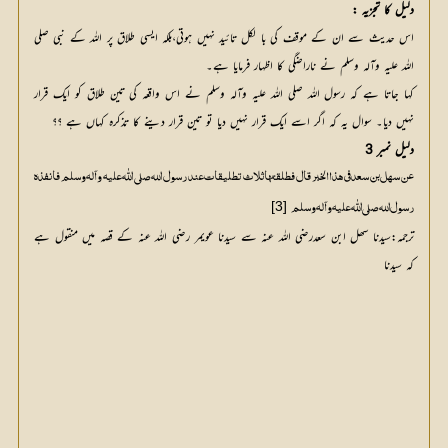
دلیل کا تجزیہ :
اس حدیث سے ان کے موقف کی با لکل تائید نہیں ہوتی،بلکہ ایسی طلاق پر اللہ کے نبی صلی
اللہ علیہ وآلہ وسلم نے ناراضگی کا اظہار فرمایا ہے۔
کہا جاتا ہے کہ رسول اللہ صلی اللہ علیہ وآلہ وسلم نے اس واقعہ کی تین طلاق کو ایک قرار
نہیں دیا۔ سوال یہ کہ اگر اسے ایک قرار نہیں دیا تو تین قرار دینے کا تذکرہ کہاں ہے ؟؟
دلیل نمبر 3
عن سهل بن سعد في هذا الخبر قال فطلقتها ثلاث تطليقات عند رسول الله صلی اللّٰه علیہ وآلہ وسلم فانفذه
[3]
رسول الله صلی اللّٰه علیہ وآلہ وسلم
ترجمہ:سیدنا سھل ابن سعدرضی اللہ عنہ سے سیدنا عویمر رضی اللہ عنہ کے قصہ میں منقول ہے
کہ سیدنا