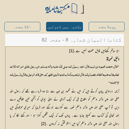
پچھلا صفحہ
مکتبہ میں کھولیں
اگلا صفحہ
کتاب: البیان شمارہ 8 - صفحہ 82
ابو حاتم کہتےہیں قابل صحت نہیں ہے۔
[1]
دلیل نمبر2
"قال سمعت محمود بن لبید قال اخبر رسول الله صلی اللّٰه علیہ وآلہ وسلم عن رجل طلق امراته ثلاث
تطلیقات جمیعا فقام غضبان ثم قال ایلعب بکتاب الله و انا بین اظهرکم حتی قام الرجل و قال یا رسول الله
الا اقتله"
ترجمہ :راوی بیان کرتے ہیں کہ میں نے محمود بن لبید سے سنا وہ فرما رہے تھے کہ رسول اللہ
صلی اللہ علیہ وآلہ وسلم کو اطلاع ملی کہ ایک آدمی نے اپنی بیوی کو اکٹھی تین طلاقیں دے
دیں تو آپ صلی اللہ علیہ وآلہ وسلم غصہ سے کھڑے ہوگئے اور فرمایا کہ میری موجودگی میں
اللہ تعالی کی کتاب سے کھیلا جارہا ہے۔ یہاں تک کہ ایک شخص کھڑا ہو ا اور کہنے لگا کہ یا
رسول اللہ صلی اللہ علیہ وآلہ وسلم کیا میں اسکو قتل نہ کردوں ۔
[2]