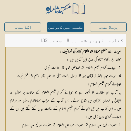
پچھلا صفحہ
مکتبہ میں کھولیں
اگلا صفحہ
کتاب: البیان شمارہ 8 - صفحہ 132
سیرت سے متعلق مولانا ابو الکلام آزاد کی تصانیف :
مولانا ابو الکلام آزاد کی درج ذیل کتابیں ہیں :
1. انبیائے کرام علیہم السلام 2. خصائص محمدیہ 3. ولادت نبوی
4. سیرت طیبہ ماخوذ از قرآن مجید 5. رسول رحمت صلی اللہ علیہ وآلہ وسلم 6. ختم نبوت
انبیائے کرام علیہم السلام :
یہ کتاب ان مقالات کا مجموعہ ہے جو انبیائے کرام علیہم السلام کے حالات پر الہلال اور
البلاغ یا ترجمان القرآن میں شائع ہوئے۔ اس کتاب کے مرتب مولاناغلام رسول مہر مرحوم
ہیں ۔ اس کتاب میں جن انبیائے کرام علیہم السلام کے حالات بیان کئے گئے ہیں ان کے
اسمائے گرامی درج ذیل ہیں :
1 .حضرت نوح علیہ السلام 2. حضرت ھود علیہ السلام 3 .حضرت صالح علیہ السلام