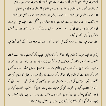
4.حضرت ابراہیم علیہ السلام 5 .حضرت یوسف علیہ السلام 6 .حضرت موسیٰ علیہ السلام
7 .حضرت شعیب علیہ السلام 8.حضرت ایوب علیہ السلام 9 .حضرت داؤد علیہ السلام
10.حضرت سلیمان علیہ السلام 11.حضرت یونس علیہ السلام 12.حضرت عیسیٰ علیہ السلام
اس کتاب کا مقدمہ مولانا مہر نے لکھا ہے جو دو مقالو ں پر مشتمل ہے ، ایک میں سیر انبیاء
کی غرض وغایت بیان کی گئی ہے ۔ دوسرے میں یہ بتایا گیا ہے کہ قرآن مجید میں مخصوص
دعوتوں پر کیوں اکتفا کیا گیا ۔
پہلے مقدمہ میں مولانا مہر مرحوم ایک ذیلی عنوان ’’کامرانیاں اور محرومیاں ‘‘ کے تحت لکھتے ہیں
:
چنانچہ وہ ایک طرف تو انعام یافتہ جماعتوں کی کامرانیوں کاباربار ذکر کرتاہے۔ دوسرے طرف
مغضوب اور گمراہ جماعتوں کی محرومیوں کو سرگزشتیں باربار سناتاہے پھر جابجا ان سے عبرت
وبصیرت کے نتائج اخذ کرتاہے جن پر اقوام وجماعات کا عروج وزوال موقوف ہے وہ کھول
کھول کر بتلاتا ہے کہ انعام یافتہ جماعتوں کی سعادت وکامرانی ان ان اعمال کا انعام تھی اور
مغضوب وگمراہ جماعتوں کی شقاوت ومحرومی ان ان بدعملیوں کی پاداش تھی۔ اچھے نتائج کو
’’انعام‘‘
کہتاہے کیونکہ یہ فطرت الٰہی کی قبولیت ہے بُرے نتائج کو ’’غضب‘‘ کہتاہے کیونکہ یہ 
قانون الٰہی کی پاداش ہے وہ کہتاہے جن اسباب وعلل سے دس مرتبہ ایک خاص معلول پیدا 
ہوچکاہے تم کیونکر کہہ سکتے ہو کہ گیارہویں مرتبہ ایسا معلول پیدا نہ ہوگا ۔ 